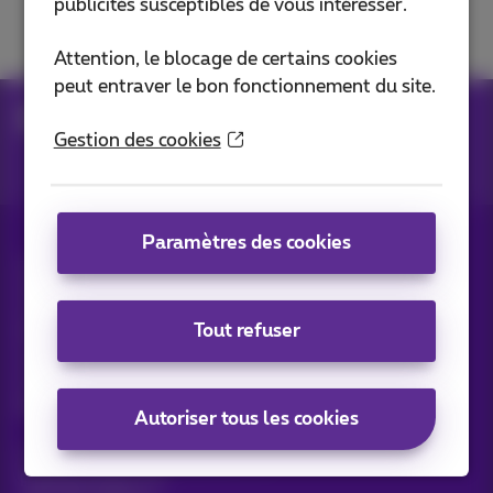
publicités susceptibles de vous intéresser.
contrat
Attention, le blocage de certains cookies
peut entraver le bon fonctionnement du site.
Aide
MyProximus
Gestion des cookies
Paramètres des cookies
Tous droits réservés. ©
2026
Proximus
Conditions générales, info consommateur
Liste des prix et tarifs
Accessibilité
Vie privée
Tout refuser
Politique de gestion des cookies
Cookie manager
Coordonnées de l’entreprise
Ce site a été créé et est géré conformément au droit belge.
Boulevard du Roi Albert II 27 - B-1030 Bruxelles.
Autoriser tous les cookies
Carrier & Wholesale Solutions
Proximus Group