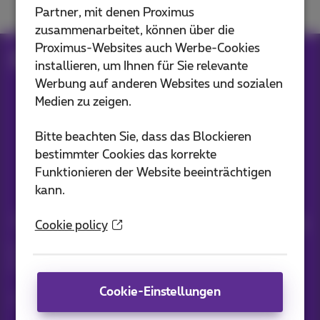
Partner, mit denen Proximus
zusammenarbeitet, können über die
Proximus-Websites auch Werbe-Cookies
Hilfe
Kundenzone
installieren, um Ihnen für Sie relevante
Werbung auf anderen Websites und sozialen
Medien zu zeigen.
Unsere Anwendungen
Bitte beachten Sie, dass das Blockieren
bestimmter Cookies das korrekte
Funktionieren der Website beeinträchtigen
kann.
Nachrichten direkt in Ihren Posteingang
Cookie policy
Entdecken Sie die neuesten Informationen, Aktionen oder
Angebote, die gerade erst erschienen sind
Cookie-Einstellungen
Ja, ich bin neugierig!