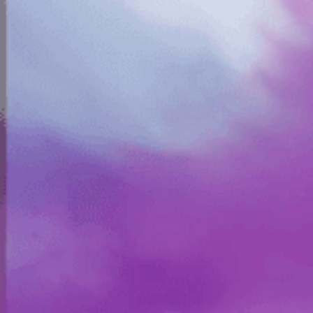
Aangedreven door de kennis van Proximus
en zijn cyberbeveiligingspartners.