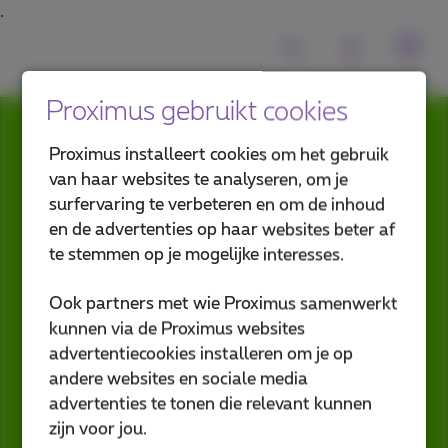
Proximus gebruikt cookies
Yes!
Proximus installeert cookies om het gebruik
U kan een gratis glasvezelaansluiting
van haar websites te analyseren, om je
tot in uw zaak krijgen.
surfervaring te verbeteren en om de inhoud
en de advertenties op haar websites beter af
Laat deze kans niet aan u
te stemmen op je mogelijke interesses.
voorbijgaan en haal de toekomst nu
al in huis. Het is helemaal gratis en
Ook partners met wie Proximus samenwerkt
zonder verplichting om klant te
kunnen via de Proximus websites
worden bij ons.
advertentiecookies installeren om je op
andere websites en sociale media
Vul hieronder het formulier in en één
advertenties te tonen die relevant kunnen
van onze medewerkers belt u zo snel
zijn voor jou.
mogelijk op met meer informatie.