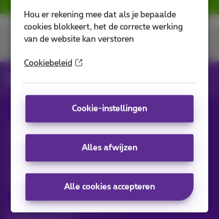
Hou er rekening mee dat als je bepaalde
cookies blokkeert, het de correcte werking
van de website kan verstoren
U vindt ons op
Cookiebeleid
ftth
yeayyy
Cookie-instellingen
Alle rechten voorbehouden. ©
2026
Proximus
Algemene voorwaarden, consumenteninfo
Prijslijst en tarieven
Toegankelijkheid
Privacy
Alles afwijzen
Cookiebeleid
Cookie manager
Bedrijfsgegevens
Deze website is gecreëerd en wordt beheerd conform het
Belgisch recht.
Alle cookies accepteren
Koning Albert II-laan 27 - B-1030 Brussel.
Carrier & Wholesale Solutions