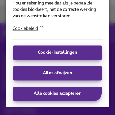
Hou er rekening mee dat als je bepaalde
cookies blokkeert, het de correcte werking
U vindt ons op
van de website kan verstoren
Cookiebeleid
ftth
ebu_jv
Cookie-instellingen
Alle rechten voorbehouden. ©
2026
Proximus
Algemene voorwaarden, consumenteninfo
Prijslijst en tarieven
Toegankelijkheid
Privacy
Alles afwijzen
Cookiebeleid
Cookie manager
Bedrijfsgegevens
Deze website is gecreëerd en wordt beheerd conform het
Belgisch recht.
Koning Albert II-laan 27 - B-1030 Brussel.
Alle cookies accepteren
Carrier & Wholesale Solutions
Proximus Group
Jobs
|
Sitemap