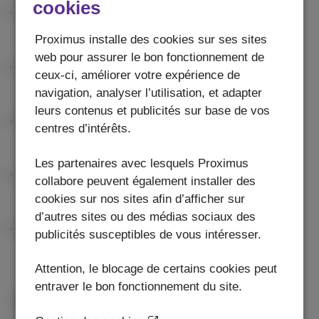
cookies
Proximus installe des cookies sur ses sites
web pour assurer le bon fonctionnement de
ceux-ci, améliorer votre expérience de
navigation, analyser l’utilisation, et adapter
leurs contenus et publicités sur base de vos
centres d’intérêts.
Les partenaires avec lesquels Proximus
collabore peuvent également installer des
cookies sur nos sites afin d’afficher sur
d’autres sites ou des médias sociaux des
publicités susceptibles de vous intéresser.
Attention, le blocage de certains cookies peut
entraver le bon fonctionnement du site.
Livré gratuitement
en 2 jours