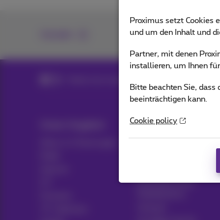
Proximus setzt Cookies e
und um den Inhalt und d
Kontakt
Partner, mit denen Pro
installieren, um Ihnen f
Mobile intermediary page e-shop
Bitte beachten Sie, dass
beeinträchtigen kann.
Cookie policy
Unser Angebot
Hulp & Contact
Alles in 1 Packungen
Hilfe
Mobil
Kontakt
Internet
Rechnung
ICT
Einrichten eines
Mobiltelefons
Festnetz
Hotspot
TV-Optionen