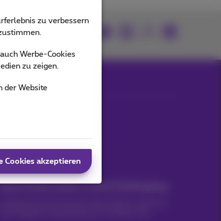
rferlebnis zu verbessern
Mitmachen
bzustimmen.
s auch Werbe-Cookies
edien zu zeigen.
n der Website
Unsere Anwendungen
e Cookies akzeptieren
Nachrichten direkt in Ihren Posteingang
Entdecken Sie die neuesten Informationen, Aktionen
oder Angebote, die gerade erst erschienen sind