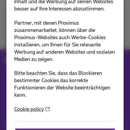
Inhalt und die Werbung auf seinen Websites
besser auf Ihre Interessen abzustimmen.
Kontakt
Partner, mit denen Proximus
zusammenarbeitet, können über die
Proximus-Websites auch Werbe-Cookies
Mitmachen
installieren, um Ihnen für Sie relevante
Werbung auf anderen Websites und sozialen
Medien zu zeigen.
Blog
Alle Nachrichten
Bitte beachten Sie, dass das Blockieren
bestimmter Cookies das korrekte
Unsere Anwendungen
Funktionieren der Website beeinträchtigen
kann.
Cookie policy
Nachrichten direkt in Ihren Posteingang