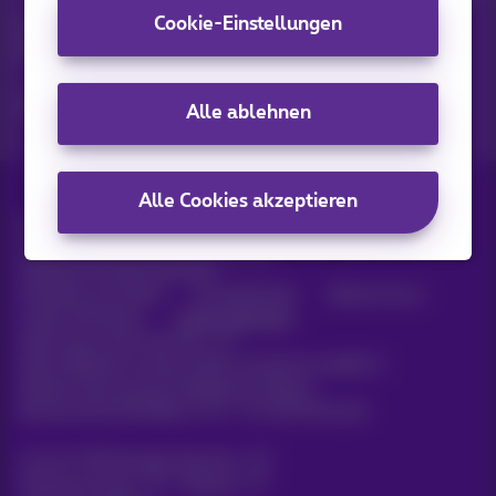
Cookie-Einstellungen
Entdecken Sie die neuesten Informationen, Aktionen oder
Angebote, die gerade erst erschienen sind
Ja, ich bin neugierig!
Alle ablehnen
Alle Cookies akzeptieren
Alle Rechte vorbehalten. ©
2026
Proximus
Allgemeine Geschäftsbedingungen,
Verbraucherinformationen
Preisliste und Tarife
Erreichbarkeit
Datenschutz
Cookie-Richtlinie
Cookie-Manager
Daten des Unternehmens
Diese Website wurde erstellt und wird verwaltet in
Übereinstimmung mit belgischem Recht.
Boulevard du Roi Albert II, 27 - B-1030 Brüssel.
Carrier & Wholesale Solutions
Proximus Group
|
Telindus