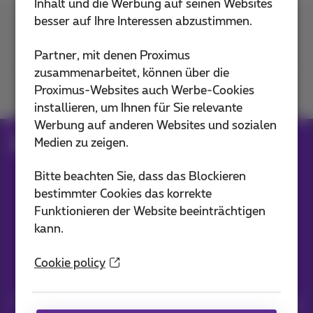
Inhalt und die Werbung auf seinen Websites
besser auf Ihre Interessen abzustimmen.
Kontakt
Partner, mit denen Proximus
zusammenarbeitet, können über die
Proximus-Websites auch Werbe-Cookies
Mitmachen
installieren, um Ihnen für Sie relevante
Werbung auf anderen Websites und sozialen
Medien zu zeigen.
Blog
Alle Nachrichten
Bitte beachten Sie, dass das Blockieren
bestimmter Cookies das korrekte
Unsere Anwendungen
Funktionieren der Website beeinträchtigen
kann.
Cookie policy
Nachrichten direkt in Ihren Posteingang