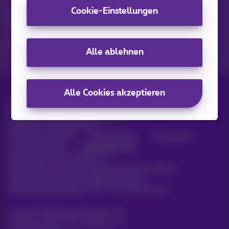
Cookie-Einstellungen
Entdecken Sie die neuesten Informationen, Aktionen oder
Angebote, die gerade erst erschienen sind
Ja, ich bin neugierig!
Alle ablehnen
Alle Cookies akzeptieren
Alle Rechte vorbehalten. ©
2026
Proximus
Allgemeine Geschäftsbedingungen,
Verbraucherinformationen
Preisliste und Tarife
Erreichbarkeit
Datenschutz
Cookie-Richtlinie
Cookie-Manager
Daten des Unternehmens
Diese Website wurde erstellt und wird verwaltet in
Übereinstimmung mit belgischem Recht.
Boulevard du Roi Albert II, 27 - B-1030 Brüssel.
Carrier & Wholesale Solutions
Proximus Group
|
Telindus