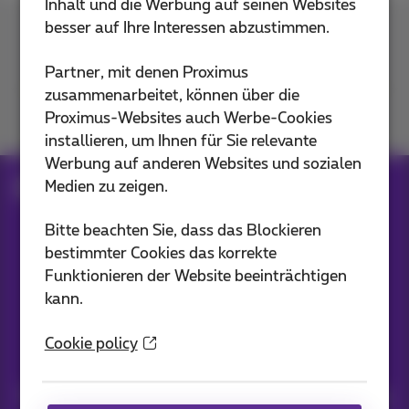
Inhalt und die Werbung auf seinen Websites
besser auf Ihre Interessen abzustimmen.
Kontakt
Partner, mit denen Proximus
zusammenarbeitet, können über die
Proximus-Websites auch Werbe-Cookies
Mitmachen
installieren, um Ihnen für Sie relevante
Werbung auf anderen Websites und sozialen
Medien zu zeigen.
Blog
Alle Nachrichten
Bitte beachten Sie, dass das Blockieren
bestimmter Cookies das korrekte
Unsere Anwendungen
Funktionieren der Website beeinträchtigen
kann.
Cookie policy
Nachrichten direkt in Ihren Posteingang