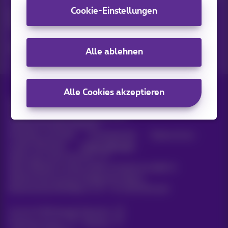
Cookie-Einstellungen
Entdecken Sie die neuesten Informationen, Aktionen oder
Angebote, die gerade erst erschienen sind
Ja, ich bin neugierig!
Alle ablehnen
Alle Cookies akzeptieren
Alle Rechte vorbehalten. ©
2026
Proximus
Allgemeine Geschäftsbedingungen,
Verbraucherinformationen
Preisliste und Tarife
Erreichbarkeit
Datenschutz
Cookie-Richtlinie
Cookie-Manager
Daten des Unternehmens
Diese Website wurde erstellt und wird verwaltet in
Übereinstimmung mit belgischem Recht.
Boulevard du Roi Albert II, 27 - B-1030 Brüssel.
Carrier & Wholesale Solutions
Proximus Group
|
Telindus