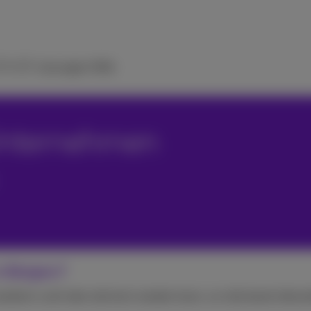
 TV
ICT-Lösungen
Hilfe
 Unternehmen
n Belgien?
talliert und/oder aktiviert werden kann, um die beste Intern