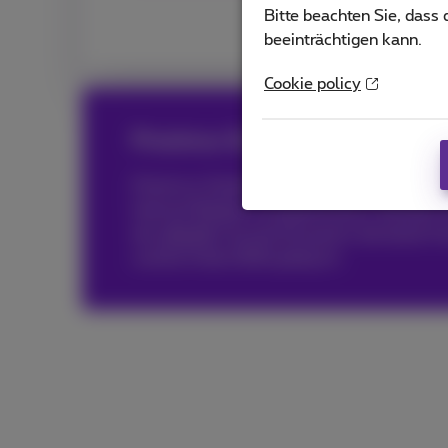
Bitte beachten Sie, dass
beeinträchtigen kann.
Cookie policy
Proximus Glasfaser, erneut aus
Proximus Glasfaser wurde von
Ookla®
ern
Internet Belgiens ausgezeichnet. Darüber h
der
nPerf®
-Auszeichnung für die beste Fe
und bis Ende 2026 gültig ist.