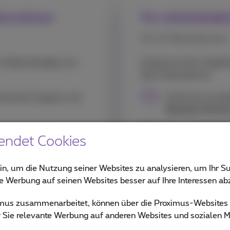
nternehmen
Für mittelständi
Ab 10 Mitarbeitenden
r Selbstständige und
Enterprise Pack Togeth
dein Unternehmen.
hnischer Support und
Exklusiver Kund
Business Partne
ive Smartphones
Bis zu 200 Mobi
endet Cookies
2 Festnetznummern
einen lokalen P
Nummern
in, um die Nutzung seiner Websites zu analysieren, um Ihr Su
ie Werbung auf seinen Websites besser auf Ihre Interessen a
Wende dich an
lokale P
maßgeschneidertes An
ximus zusammenarbeitet, können über die Proximus-Website
ür Sie relevante Werbung auf anderen Websites und sozialen M