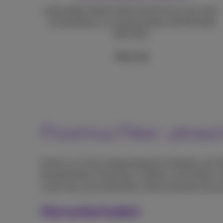
Lade große Dateien blitzschnell hoch und runter.
Und profitiere von ultraschnellem WLAN dank
WiFi 6(E).
Mehr info
Proximus Fiber, ultrasc
Proximus ist der einzige belgische Anbieter, der
Netzbetreibern Fiberklaar, Unifiber und GoFiber. 
macht den entscheidenden Unterschied bei Geschwi
Herunterladen