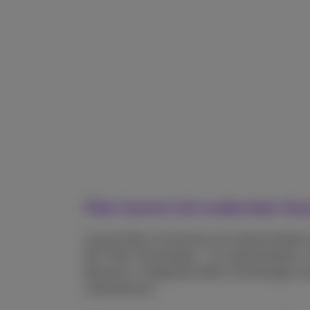
Fiber kommt mit modernster Aus
Unsere Fiber-Kund:innen mit ultraschnellem 
Wi-Fi 6E-Technologie – für ultraschnelles, 
Booster(+) integrieren Mesh-Technologie un
Unternehmen.