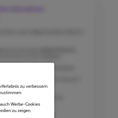
sche Unternehmen
er Fiber ist das maßgeschneiderte Paket für
enservice mit einem
lokalen Proximus
r
, der dich von A bis Z begleitet
lfunkverträge
, inklusive Smartphones
roximus Business Partner
mit mehr als 2
rferlebnis zu verbessern
bzustimmen.
roximus Business Partner
für ein
gebot.
s auch Werbe-Cookies
edien zu zeigen.