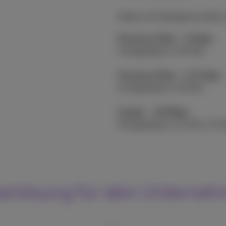
Daten mit Kolleginnen teilen
Proximus Fiber – 8 Gbps
Hochgeladen in 10 Sek.
Proximus Fiber – 2,5 Gbps
Hochgeladen in 32 Sek.
Kupfer – 30 Mbps
Hochgeladen in 44 Min. 27 S
serlösung für dein Unterne