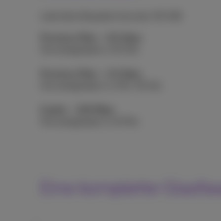
Lade deine Baupläne herunter (30 GB)
Proximus Fiber – 8.5 Gbps
Heruntergeladen in 30 Sek.
Proximus Fiber – 2.5 Gbps
Heruntergeladen in 1 Min. 36 Sek.
Kupfer – 100 Mbps
Heruntergeladen in 40 Min.
Eine komplette Glasfa