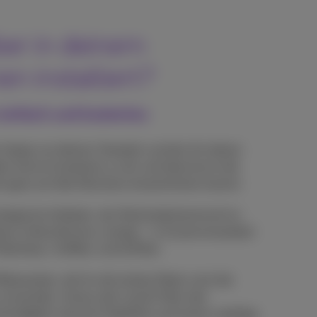
ber in deinem
n installiert?
t einfach und kostenlos
er hängt von deinem Standort und der Art deiner
iker kommt kostenlos zu dir und übernimmt die
ich ganz auf dein Business konzentrieren kannst.
 belgische Anbieter, der flächendeckend end-to-
deines Unternehmens verlegt – in Zusammenarbeit
iberklaar, Unifiber und GoFiber.
tbewerber, die für die letzten Meter noch die
 verwenden. Genau dort macht Fiber den
indigkeit, bessere Stabilität und extrem niedrige