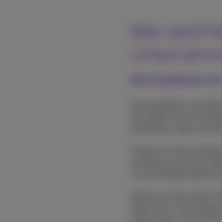
Wie wird Fi
Unternehme
Die Installation is
Die Installation von Fib
Immobilie ab. Ein Techn
Installation, damit du d
Proximus ist der einzige
end Fiber bis ins Herz 
mit den Netzbetreibern F
Anders als die meisten Mi
ältere Koax-Technologie
Unterschied: mehr Geschw