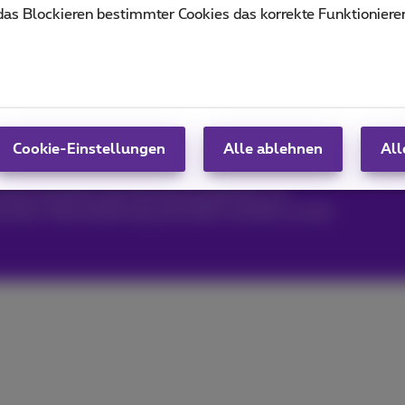
Enterprise Pack To
 das Blockieren bestimmter Cookies das korrekte Funktioniere
gezeichnet im Jahr 2026
Cookie-Einstellungen
Alle ablehnen
All
eut als das schnellste und zuverlässigste Festnetz-
inaus profitiert das Netzwerk weiterhin von
stnetz-Internetleistung, die 2025 verliehen wurde