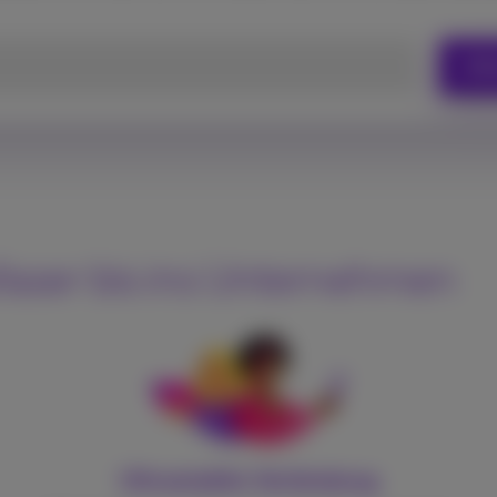
Adr
sfaser bis ins Unternehmen
Ultrastabile Verbindung