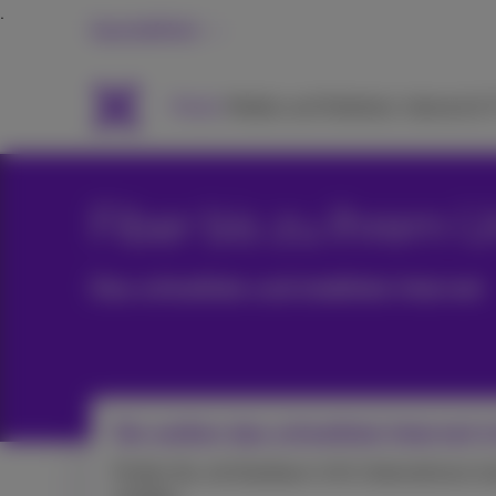
Geschäftlich
Packs
Mobile und Telefonie
Internet &
Fiber bis zu Ihrem
Das schnellste und stabilste Internet
Sie wollen das schnellste Internet i
Prüfen Sie, ob Glasfaser in Ihr Unternehmen ins