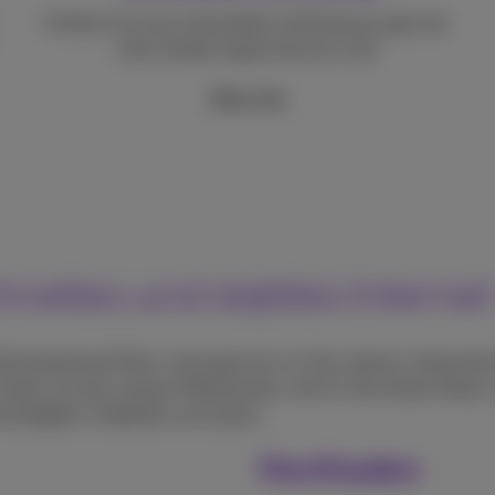
Erleben Sie eine ultrastabile Verbindung, egal wie
viele Geräte angeschlossen sind.
Mehr info
hnelles und stabiles Internet
 flächendeckend Fiber-Leitungen bis ins Herz deines Unterne
Anders als die meisten Mitbewerber, die für die letzten Mete
ndigkeit, Stabilität und Latenz.
Hochladen