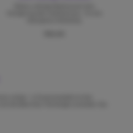
Nahezu sofortige Reaktionszeit ohne
Verzögerung oder Unterbrechung – für eine
reibungslose Verbindung.
Mehr info
hmens verlegt – in Zusammenarbeit mit den
r noch die ältere Koax-Technologie verwenden. Das