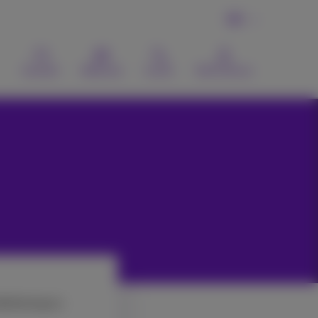
DE
Kontakt
Webmail
Suche
MyProximus
etleistung zu