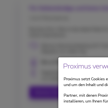
Für Selbstständige und kleine U
1 bis 9 Mitarbeitende
Business Flex+ Fiber ist das ideale Paket fü
kleine Unternehmen.
Backup-Internetverbindung, 24/7 tec
Reparatur am selben Tag
Bis zu 9 Mobilfunkverträge
, inklus
Proximus verw
Möglichkeit zur Ergänzung von bis zu
mit unbegrenzten nationalen Anrufen
Proximus setzt Cookies e
und um den Inhalt und d
Business Flex+ Fiber entdecken
Partner, mit denen Pro
installieren, um Ihnen f