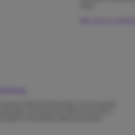
Latenz.
Mehr Infos zur Installa
stattung
Internet erhalten die Internet Box+ mit der neuesten
ultrastabiles und ultrasicheres WLAN. Unsere Wi-Fi
d sorgen für eine nahtlose Abdeckung in Ihrem