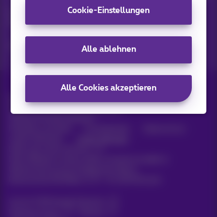
Cookie-Einstellungen
Entdecken Sie die neuesten Informationen, Aktionen oder
Angebote, die gerade erst erschienen sind
Ja, ich bin neugierig!
Alle ablehnen
Alle Cookies akzeptieren
Alle Rechte vorbehalten. ©
2026
Proximus
Allgemeine Geschäftsbedingungen,
Verbraucherinformationen
Preisliste und Tarife
Erreichbarkeit
Datenschutz
Cookie-Richtlinie
Cookie-Manager
Daten des Unternehmens
Diese Website wurde erstellt und wird verwaltet in
Übereinstimmung mit belgischem Recht.
Boulevard du Roi Albert II, 27 - B-1030 Brüssel.
Carrier & Wholesale Solutions
Proximus Group
|
Telindus