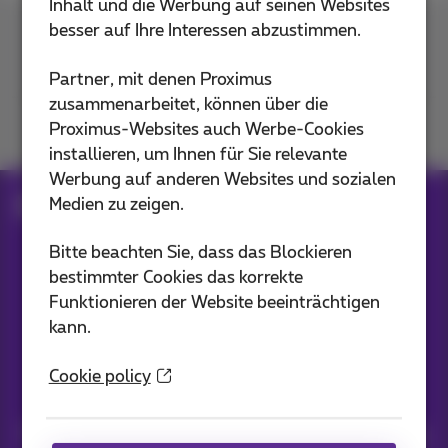
Inhalt und die Werbung auf seinen Websites
besser auf Ihre Interessen abzustimmen.
Kontakt
Partner, mit denen Proximus
zusammenarbeitet, können über die
Proximus-Websites auch Werbe-Cookies
Mitmachen
installieren, um Ihnen für Sie relevante
Werbung auf anderen Websites und sozialen
Medien zu zeigen.
Blog
Alle Nachrichten
Start Like A Pro
Bitte beachten Sie, dass das Blockieren
bestimmter Cookies das korrekte
Unsere Anwendungen
Funktionieren der Website beeinträchtigen
kann.
Cookie policy
Nachrichten direkt in Ihren Posteingang