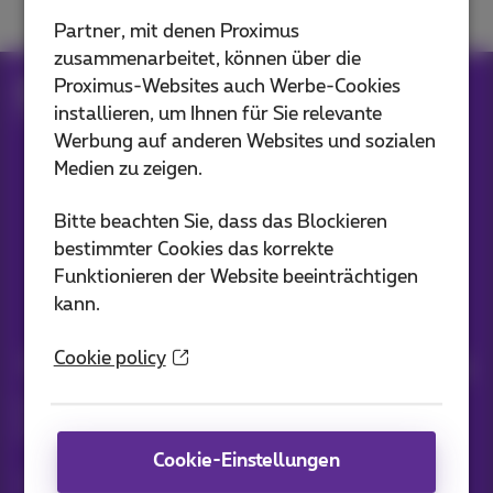
Partner, mit denen Proximus
zusammenarbeitet, können über die
Proximus-Websites auch Werbe-Cookies
Hilfe
Fernsehen
Pickx verwenden
installieren, um Ihnen für Sie relevante
Liste der TV-Sender
Werbung auf anderen Websites und sozialen
Medien zu zeigen.
Unsere Anwendungen
Bitte beachten Sie, dass das Blockieren
bestimmter Cookies das korrekte
Funktionieren der Website beeinträchtigen
kann.
Cookie policy
Nachrichten direkt in Ihren Posteingang
Entdecken Sie die neuesten Informationen, Aktionen oder
Angebote, die gerade erst erschienen sind
Cookie-Einstellungen
Ja, ich bin neugierig!