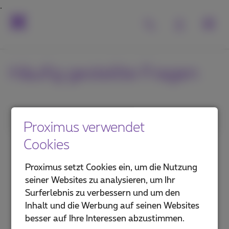
Häufig gestellte Fragen
1. Kategorie
Proximus verwendet
Cookies
Installieren eine TV Box
Proximus setzt Cookies ein, um die Nutzung
Pickx verwenden
seiner Websites zu analysieren, um Ihr
Surferlebnis zu verbessern und um den
Pickx auf Ihrem Handy oder Computer
Inhalt und die Werbung auf seinen Websites
besser auf Ihre Interessen abzustimmen.
Ein TV-Problem lösen