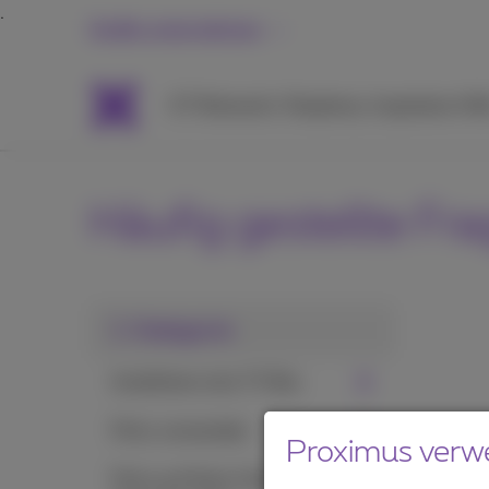
Große unternehmen
ICT
Networks
Telephony
Inspiration
Hil
Häufig gestellte Fr
1. Kategorie
Installieren eine TV Box
Pickx verwenden
Proximus verw
Pickx auf Ihrem Handy