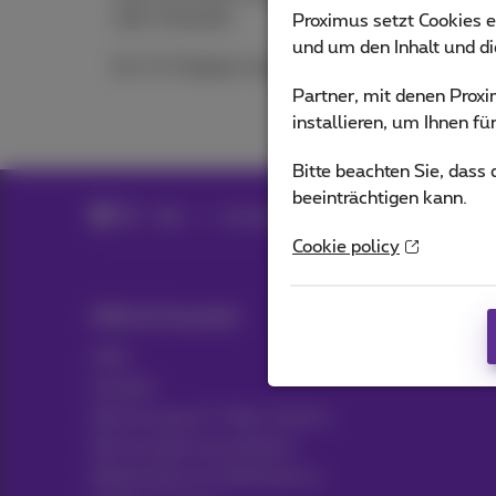
oder Computer
Proximus setzt Cookies e
und um den Inhalt und d
Ein TV-Problem lösen
Partner, mit denen Pro
installieren, um Ihnen f
Bitte beachten Sie, dass
beeinträchtigen kann.
Hilfe
Fernsehen
Pickx verwenden
Cookie policy
Hilfe & Kontakt
Hilfe
Kontakt
Rechnung per E-Mail, Zoomit…
Rechnungen konsultieren
Registrieren für MyProximus