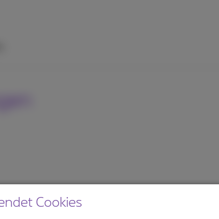
fe
agen
endet Cookies