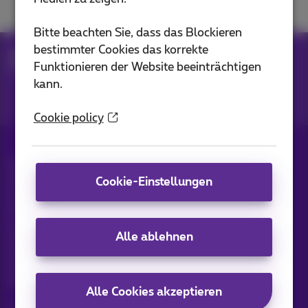
Bitte beachten Sie, dass das Blockieren
bestimmter Cookies das korrekte
Hilfe
Netzwerken
Internet im Büro
Funktionieren der Website beeinträchtigen
SD-WAN
kann.
Cookie policy
Alle Rechte vorbehalten. ©
2026
Proximus
Allgemeine Geschäftsbedingungen,
Cookie-Einstellungen
Verbraucherinformationen
Preisliste und Tarife
Erreichbarkeit
Datenschutz
Cookie-Richtlinie
Cookie-Manager
Alle ablehnen
Daten des Unternehmens
Diese Website wurde erstellt und wird verwaltet in
Übereinstimmung mit belgischem Recht.
Boulevard du Roi Albert II, 27 - B-1030 Brüssel.
Alle Cookies akzeptieren