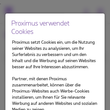
Proximus verwendet
Cookies
Häufig gestellte Fragen
Proximus setzt Cookies ein, um die Nutzung
seiner Websites zu analysieren, um Ihr
Surferlebnis zu verbessern und um den
1. Kategorie
Inhalt und die Werbung auf seinen Websites
besser auf Ihre Interessen abzustimmen.
Internet im Büro
Partner, mit denen Proximus
Internet für unterwegs
zusammenarbeitet, können über die
Proximus-Websites auch Werbe-Cookies
Explore (privates Netz)
installieren, um Ihnen für Sie relevante
Werbung auf anderen Websites und sozialen
Sicherheit und Schutz
Medien zu zeigen.