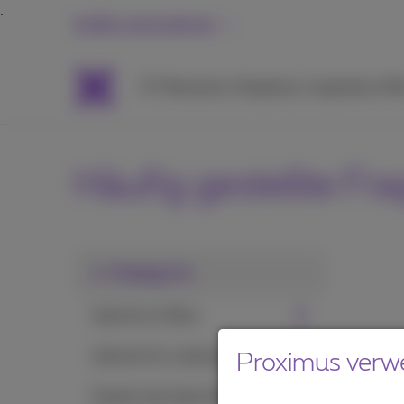
Große unternehmen
ICT
Networks
Telephony
Inspiration
Hil
Häufig gestellte Fr
1. Kategorie
Internet im Büro
Internet für unterwegs
Proximus verw
Explore (privates Netz)