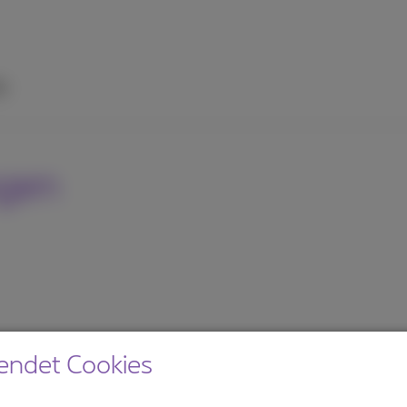
fe
agen
endet Cookies