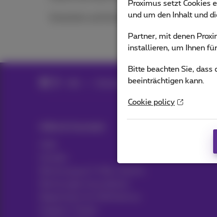
Proximus setzt Cookies e
und um den Inhalt und d
Sicherheit und Schutz
Partner, mit denen Pro
installieren, um Ihnen f
Bitte beachten Sie, dass
beeinträchtigen kann.
Hilfe
Netzwerken
Explore (privates Ne
Cookie policy
Hilfe & Kontakt
Hilfe
Kontakt
Rechnung per E-Mail, Zoomit…
Rechnungen konsultieren
Registrieren für MyProximus
Support-Tickets