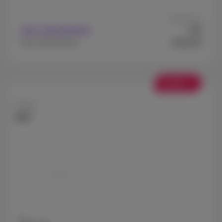
A partir de
9
Avec abonnement
€
€849,99
Sans abonnement
Soldes
Xiaomi
15T