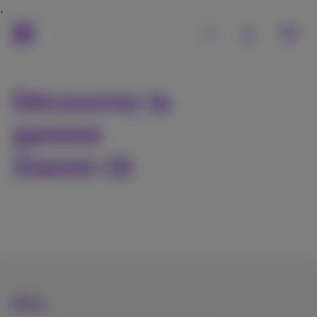
Découvrez la
gamme
Xiaomi 15
Prix