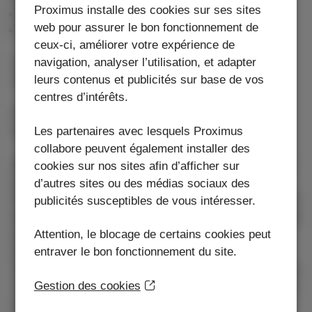
Proximus installe des cookies sur ses sites
Offre combinée
web pour assurer le bon fonctionnement de
Conditions générales
ceux-ci, améliorer votre expérience de
navigation, analyser l’utilisation, et adapter
Les
Conditions Générales
et
Listes des prix & tarifs
leurs contenus et publicités sur base de vos
sont applicables.
centres d’intérêts.
Prix TVA, taxe rémunération pour la copie privée
Les partenaires avec lesquels Proximus
d’Auvibel et € 0,15 de cotisation Recupel comprises.
collabore peuvent également installer des
Offre valable du 03/08/2026 au 01/11/2026 inclus pour
cookies sur nos sites afin d’afficher sur
toute offre conjointe de 24 mois consistant d’un
d’autres sites ou des médias sociaux des
l'appareil mobile avec 1) un abonnement mobile à partir
publicités susceptibles de vous intéresser.
de € 15 avec option Special Deal, ou 2) un abonnement
Attention, le blocage de certains cookies peut
mobile à partir de € 15 combiné à une option
entraver le bon fonctionnement du site.
DataPhone 500 MB à € 5/mois, DataPhone 1 GB à €
10/mois, DataPhone 1,5 GB à € 15/mois ou DataPhone
Gestion des cookies
2 GB à € 20/mois; ou 3) un abonnement mobile à partir
de € 19,99 combiné à une option DataPhone 2,5 GB à