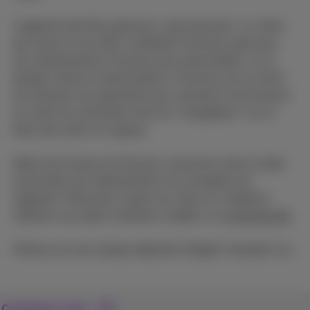
L'appareil doit être payé par carte bancaire. Le client
qui souscrit une offre combinée Proximus paie tous
ses abonnements Proximus par domiciliation. Si la
banque refuse la domiciliation, Proximus est en droit
de réclamer les paiements par virement et de facturer
au client les éventuels frais de "chargeback" sur la
base des tarifs en vigueur.
Délai de livraison de 30 jours maximum entre la date
d’activation de l'abonnement et la réception de
l'appareil. Retrouvez toutes les infos et conditions
relatives aux plans tarifaires mobiles sur
proximus.be
.
iPhone est une marque déposée d'Apple Computer Inc.
Contactez-nous