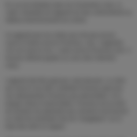
En cas de résiliation dans les 24 premiers mois, la
valeur résiduelle de l'appareil est due conformément au
tableau d'amortissement du contrat.
Un appareil pour les clients qui n'ont pas encore
souscrit d'autre service Proximus, max. 3 appareils
s'ils ont souscrit min. 1 autre service Proximus (min. 4
factures dûment payées au cours des 6 derniers
mois).
L'appareil doit être payé par carte bancaire. Le client
qui souscrit une offre combinée Proximus paie tous
ses abonnements Proximus par domiciliation. Si la
banque refuse la domiciliation, Proximus est en droit
de réclamer les paiements par virement et de facturer
au client les éventuels frais de "chargeback" sur la
base des tarifs en vigueur.