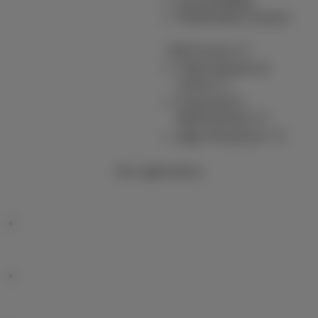
Accessibilité
Partenaires locaux
MyProximus
Votre facture et
conso
S’inscrire à
MyProximus
App Proximus+
Nos applications