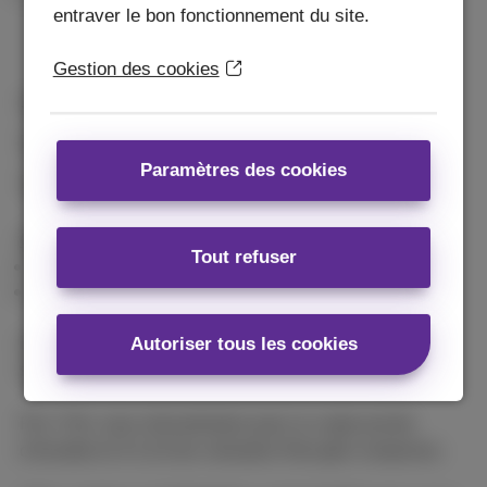
entraver le bon fonctionnement du site.
Gestion des cookies
Livré gratuitement
en 2 jours
2 ans
de garantie
Paramètres des cookies
14 jours
pour changer d'avis
Conditions
Tout refuser
Offre combinée
Conditions générales
Les
Conditions Générales
et
Listes des prix & tarifs
Autoriser tous les cookies
sont applicables.
Prix TVA, taxe rémunération pour la copie privée
d’Auvibel et € 0,15 de cotisation Recupel comprises.