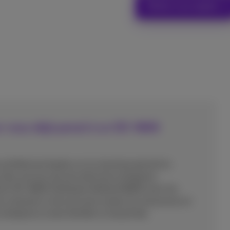
Parler à un expert
vez-vous déjà pensé à un SD-WAN
rchitecture basée sur le cloud qui permet la
 des services de sécurité d'une entreprise.
N du SD-WAN (Software Defined WAN) avec les
 connecter et de sécuriser toutes les ressources et
treprise et ainsi faciliter le travail des