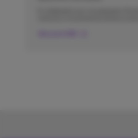
En collaboration avec nos partenaires (Forti
construire un environnement de bout en bout
Découvrez SASE