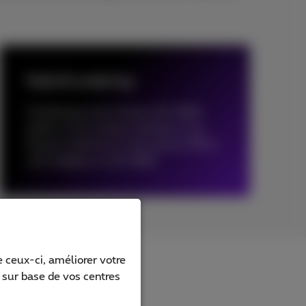
Hybrid underlay
Combinaison d'un réseau SD-WAN
public et d'un réseau hybride où les
liaisons internet et votre réseau MPLS
sont intégrés au SD-WAN.
 ceux-ci, améliorer votre
s sur base de vos centres