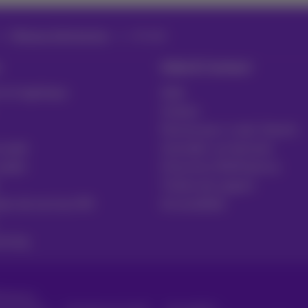
Réseaux d’entreprises
sd-wan
Aide & Contact
 et logistique
Aide
Contact
Facture par e-mail, Zoomit…
 santé
Consulter vos factures
public
S'inscrire à MyProximus
Tickets de support
ires de services RH
Accessibilité
uring
Proximus