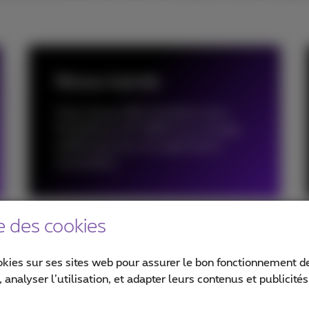
Réseau hybride
Votre réseau MPLS bénéficie de la
flexibilité du SD-WAN et au routage
préférentiel pour les applications
essentielles.
e des cookies
okies sur ses sites web pour assurer le bon fonctionnement de
 analyser l’utilisation, et adapter leurs contenus et publicité