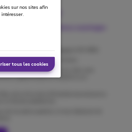
ies sur nos sites afin
aison unique
 intéresser.
 notre atout! Les nombreux avantages
 réseaux
MPLS
(Explore),
internet
et SD-WAN.
ct unique pour toutes les solutions.
riser tous les cookies
le SD-WAN en tant que Service, donc sans
sement supplémentaire en matériel ou en
ibre, de la 4G et de la 5G facilite énormément la
ms et d'autres plateformes.
eur de nos préoccupations, et nous disposons de
terne.