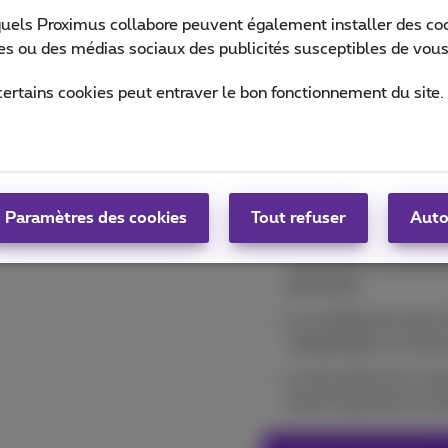
quels Proximus collabore peuvent également installer des cook
Une combin
ites ou des médias sociaux des publicités susceptibles de vous
L'expérience E2E :
certains cookies peut entraver le bon fonctionnement du site.
de Proximus:
Nous fournissons des
Une personne de conta
Paramètres des cookies
Tout refuser
Auto
Proximus implémente 
nécessiter d'investis
personnel
La combinaison de la F
collaboration via Tea
La sécurité est au co
toute l'expertise en in