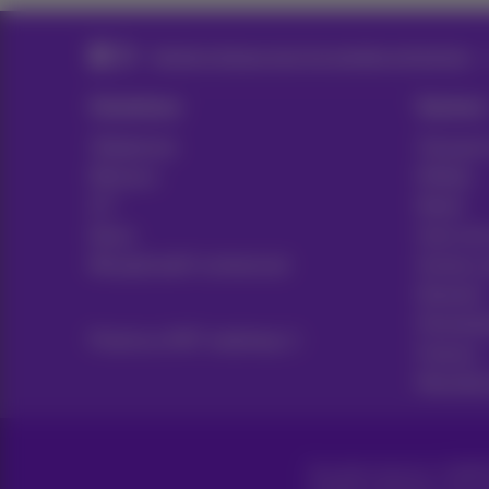
Solution réseaux pour les grandes entreprises
Solutions
Sectors
Téléphonie
Transport
Réseaux
Médias
ICT
Retail
News
Soins de
Récapitulatif contractuel
Secteur 
Notariat
Prestata
Proximus NXT webshop
Finance
Manufact
Tous droits réservés. ©
2026