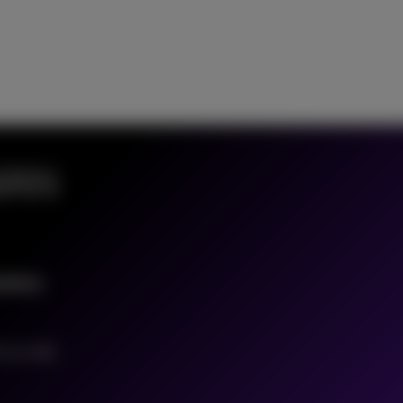
WAN
tions
 sur site