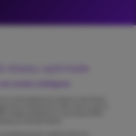
é réseau optimisée
 de manière intelligente
 couche logicielle qui s'ajoute à votre réseau
igemment et facilement le trafic entre les sites et
N s'intègre parfaitement à votre réseau MPLS
ching), par exemple Explore.
r une bande passante supplémentaire aux