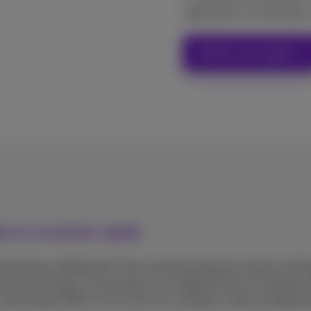
applications essentielles
Parler à un expert
de en mutation rapide
otre réseau traditionnel? Vous aimeriez disposer de plus de f
ativement au bureau, à la maison ou en déplacement. Un rés
re réseau MPLS, 4G ou 5G. Au contraire, il relie et hiérarc