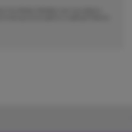
net, Cisco Meraki, PaloAlto), nous vous aidons à
 en tant que service géré ou co-géré par Proximus.