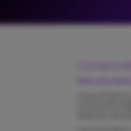
Connectivit
Gérez votre réseau
Un réseau SD-WAN est une
et permet de gérer intell
les personnes. Un SD-WA
(Multiprotocol Label Swit
Il vous permet d'alloue