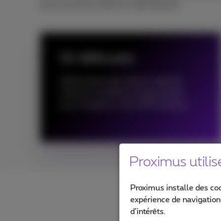
peut aussi être utilisé à l’international.
SD-WAN public
Optimisation des liaisons internet.
Solution contrôlée et automatisée
pour remplacer votre VPN statique.
Proximus utilis
Proximus installe des co
expérience de navigation,
d’intérêts.