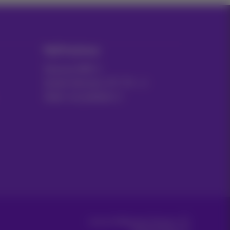
MyProximus
Facture GSM
Autres factures: ICT, TV…
Gérer vos produits
Carrier & Wholesale Solutions