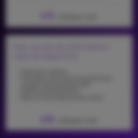
3
€
/ utilisateur/mois
Pop-up avec les informations
client de SalesForce
Cliquer pour composer
Informations client à partir de n'importe quel
package ou base de données CRM
Fenêtre contextuelle d'écran
Basé sur la reconnaissance des numéros
6
€
/ utilisateur/mois