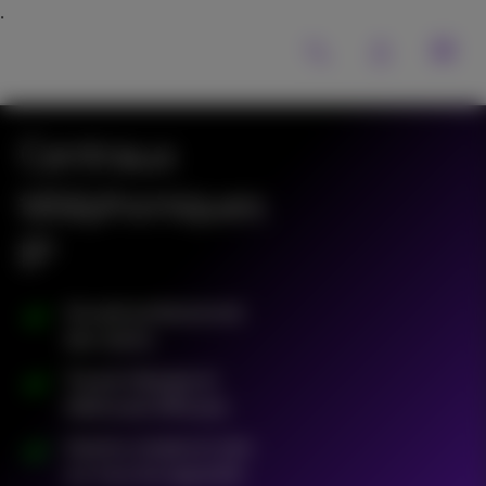
Centraux
téléphoniques
IP
Accueil professionnel
des clients
Travail d'équipe et
télétravail efficaces
Gestion simple et sûre
sur tous les appareils