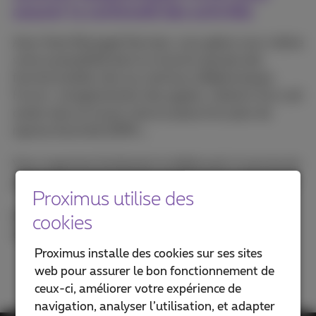
assurer la continuité des activités
Avec Voice Managed Services, vous gérez vous-même
votre accessibilité dans le cloud et ajoutez des
fonctionnalités clés aux centraux téléphoniques
Forum : enregistrement des appels, création d'un call
center dans le cloud, mise en place d'un plan de
reprise d’activité (DRP),…
Vous organisez facilement le télétravail, le service de
garde ou la continuité des activités en cas d'incident.
Proximus utilise des
Découvrez les avantages et les témoignages de
cookies
clients concernant
Voice Managed Services
.
Proximus installe des cookies sur ses sites
web pour assurer le bon fonctionnement de
ceux-ci, améliorer votre expérience de
navigation, analyser l’utilisation, et adapter