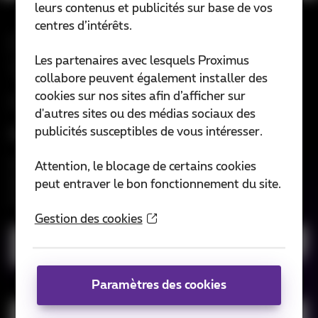
leurs contenus et publicités sur base de vos
centres d’intérêts.
CloudCTI: Computer
Les partenaires avec lesquels Proximus
Telephony Integration (CTI)
collabore peuvent également installer des
software
cookies sur nos sites afin d’afficher sur
d'autres sites ou des médias sociaux des
Applications et options
publicités susceptibles de vous intéresser.
Connectez n'importe quelle base de données de
Attention, le blocage de certains cookies
contacts venant de vos logiciels CRM ou ERP à
peut entraver le bon fonctionnement du site.
n'importe quel central téléphonique.
Gestion des cookies
Téléchargez la présentation
Paramètres des cookies