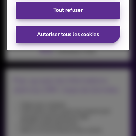
Click-to-call à partir de toute
Tout refuser
application
Cliquer pour composer
Autoriser tous les cookies
1
€
/ utilisateur/mois
Pop-up avec les informations
client du CRM / base de données
Cliquer pour composer
Informations client à partir de n'importe quel
package ou base de données CRM
Fenêtre contextuelle d'écran
Basé sur la reconnaissance des numéros