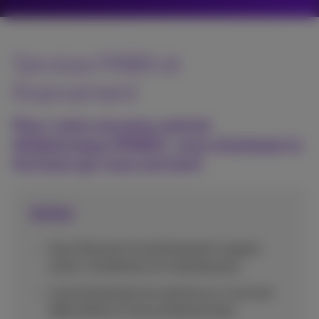
Services PABX et
financement
Pour votre nouveau central
téléphonique (PABX), vous choisissez la
formule qui vous convient
Achat
Vous financez l'investissement (capex):
achat, installation et maintenance.
L'amortissement du central sur 4 ans est
déductible en frais professionnels.