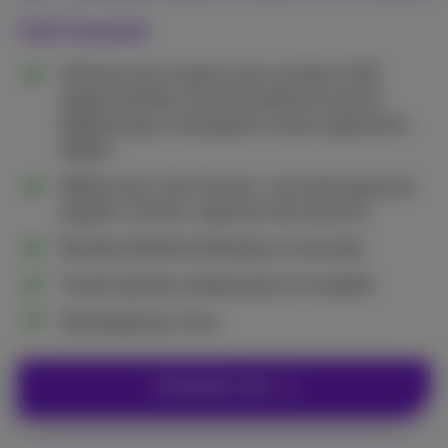
Call Connect
Solution tout compris avec numéros VoIP,
appels illimités, fonctionnalités de central
téléphonique, messagerie vocale, application
Webex
Webex pour Call Connect : une seule app pour
appeler, chatter, organiser des réunions
Nombre illimité d'utilisateurs et de sites
Travail hybride, collaboration et mobilité
Développé par Cisco
Contactez-moi