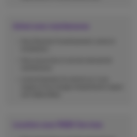
Achat avec maintenance
Vous financez l'investissement: achat et
installation.
Vous souscrivez un service mensuel de
maintenance.
L'amortissement du central sur 4 ans
(capex) et les charges d’exploitation (opex)
sont déductibles.
Location avec PABX Services