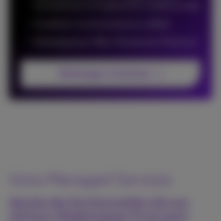
smartphones via application mobile et web
CloudLink: communications unifiées
Développé par Mitel. Partenariat Platinum.
Télécharger la brochure
Voice Managed Services
Ajoutez des fonctionnalités clés aux
centraux téléphoniques Forum pour