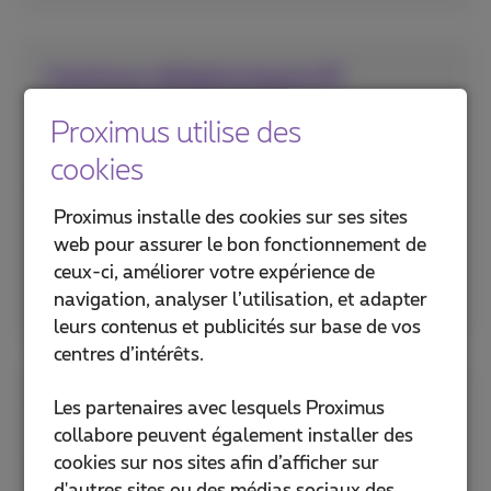
Centraux téléphoniques IP
Proximus utilise des
Profitez d'une communication de qualité via
des centraux téléphoniques dans le cloud,
cookies
hybrides ou sur site avec Call Connect, Forum
Connect, etc.
Proximus installe des cookies sur ses sites
web pour assurer le bon fonctionnement de
ceux-ci, améliorer votre expérience de
Plus d'infos
navigation, analyser l’utilisation, et adapter
leurs contenus et publicités sur base de vos
centres d’intérêts.
Routage des appels
Les partenaires avec lesquels Proximus
collabore peuvent également installer des
Répondez à tous les appels avec Voice
cookies sur nos sites afin d’afficher sur
Managed Services, Voice Continuity et Smart