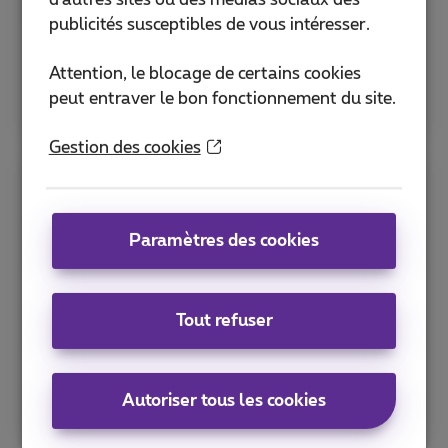
d'autres sites ou des médias sociaux des
Routing.
publicités susceptibles de vous intéresser.
Attention, le blocage de certains cookies
Plus d'infos
peut entraver le bon fonctionnement du site.
Gestion des cookies
Commande de numéros 0800 et
078
Paramètres des cookies
Commandez votre numéro marketing en
seulement quelques clics. Ils seront
Tout refuser
opérationnels en 24 heures.
Plus d'infos
Autoriser tous les cookies