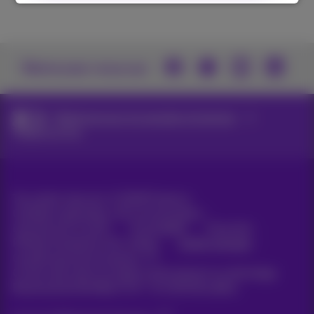
Retrouvez-nous sur
Téléphonie pour les grandes entreprises
Téléphonie fixe
Tous droits réservés. ©
2026
Proximus
Conditions générales, info consommateur
Liste des prix et tarifs
Accessibilité
Vie privée
Politique de gestion des cookies
Cookie manager
Coordonnées de l’entreprise
Ce site a été créé et est géré conformément au droit belge.
Boulevard du Roi Albert II 27 - B-1030 Bruxelles.