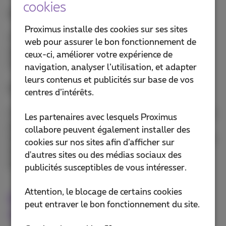
cookies
Choisissez le cloud adéquat
Proximus installe des cookies sur ses sites
Trouvez le bon équilibre pour héberger vos
web pour assurer le bon fonctionnement de
applications. Certaines applications conviennent
ceux-ci, améliorer votre expérience de
mieux à un cloud privé, d’autres à un cloud public.
navigation, analyser l’utilisation, et adapter
leurs contenus et publicités sur base de vos
Une meilleure protection des données
centres d’intérêts.
Un cloud hybride propose plus de possibilités pour la
Les partenaires avec lesquels Proximus
protection de vos données. Vous pouvez ainsi
collabore peuvent également installer des
enregistrer les données sensibles de votre entreprise
cookies sur nos sites afin d’afficher sur
dans un cloud privé et les données moins sensibles
d'autres sites ou des médias sociaux des
dans un cloud public.
publicités susceptibles de vous intéresser.
Attention, le blocage de certains cookies
Quels sont les inconvénients d’un
peut entraver le bon fonctionnement du site.
cloud hybride?