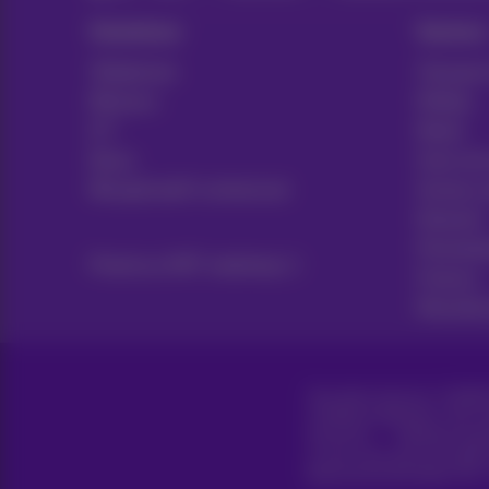
Solutions
Sectors
Téléphonie
Transport
Réseaux
Médias
ICT
Retail
News
Soins de
Récapitulatif contractuel
Secteur 
Notariat
Prestata
Proximus NXT webshop
Finance
Manufact
Tous droits réservés. ©
2026
Conditions générales, info 
Vie privée
Politique de ge
Ce site a été créé et est gér
Boulevard du Roi Albert II 27