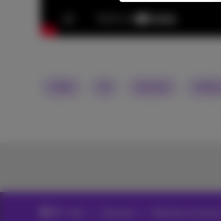
Vidéo
IA
données
Affine
News
News blog
Webinaires, keynotes 