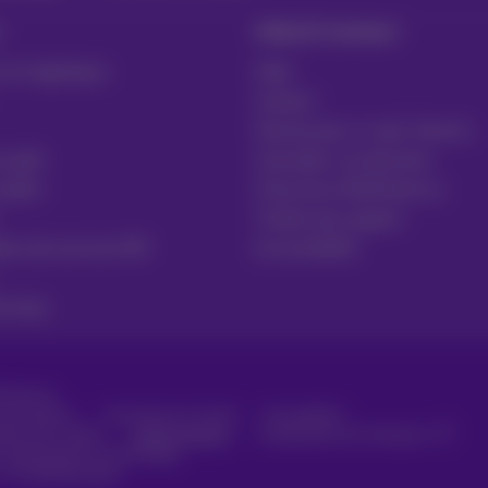
Aide & Contact
 et logistique
Aide
Contact
Facture par e-mail, Zoomit…
 santé
Consulter vos factures
public
S'inscrire à MyProximus
Tickets de support
ires de services RH
Accessibilité
uring
Proximus
consommateur
Liste des prix et tarifs
Accessibilité
stion des cookies
Cookie manager
Coordonnées de l’entreprise
é conformément au droit belge.
 - B-1030 Bruxelles.