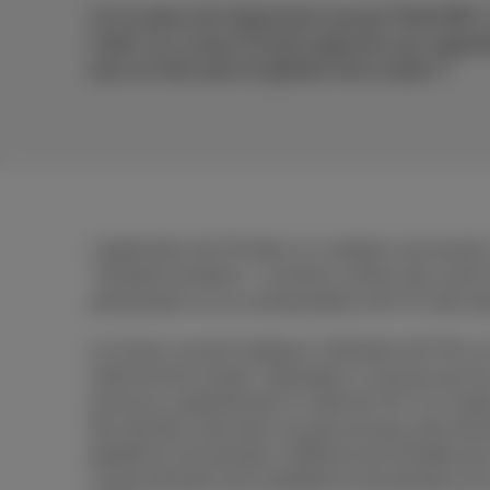
A l’occasion de l’événement annuel Think NXT, 
Codit, sur ce que l’IA peut apporter aux organi
pour en tirer parti et générer de la valeur ?
L’application de l’IA dans un contexte commercial,
“d’expérimentation”, consiste à utiliser des outils
présentation ou la correspondance de CV à des des
Le niveau suivant implique l’utilisation de l’IA su
relativement simple. Cependant, à mesure que les
processus opérationnels à l’aide de l’IA. À ce sta
des données nécessite une gouvernance des donnée
plateforme de données suffisamment flexible pou
l’automatisation de la plateforme de données est 