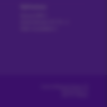
MyProximus
Facture GSM
Autres factures: ICT, TV…
Gérer vos produits
Carrier & Wholesale Solutions
Proximus Group
Jobs
|
Sitemap