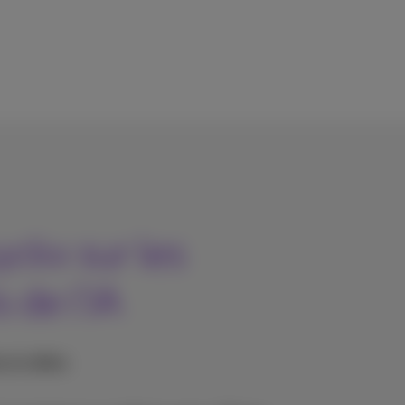
yckx sur les
s de l’IA
 et vidéos