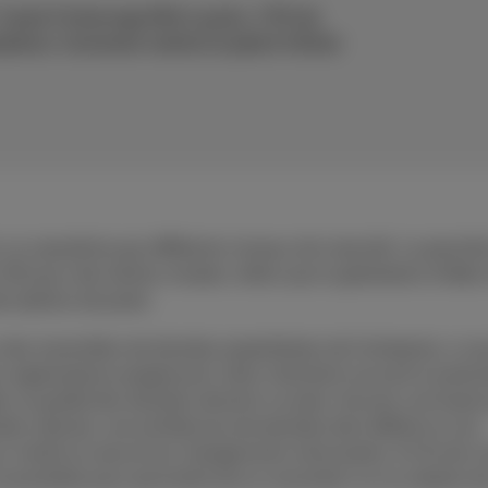
Canal Z interroge Dirk Luyckx, CTO de
sations. Comment mettre le pied à l’étrier
 se caractérise par différents niveaux de maturité. La premiè
 d’IA pour des tâches simples, telles que la génération d’idées
criptions de poste.
r des ensembles de données propriétaires de l’entreprise, ce q
 organisations progressent, elles cherchent souvent à automa
de, la qualité des données devient cruciale. Assurer une haute
s robuste, une architecture de données bien définie et une
r mettre en œuvre les changements nécessaires. En fin de c
essentielle pour permettre de se concentrer sur la création d