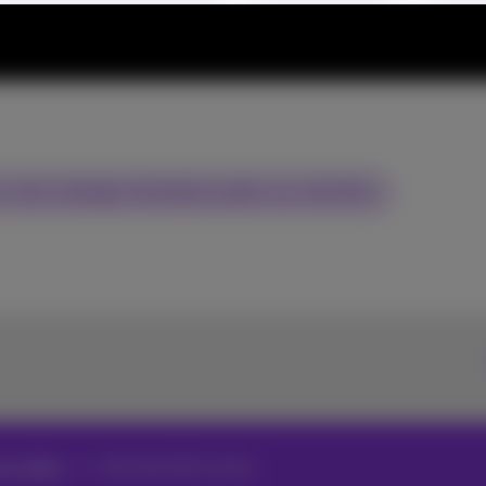
z votre strategie d'entreprise grâce aux données
et vidéos
Interview Dirk Luyckx