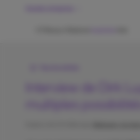
Grandes entreprises
ICT
Réseaux
Téléphonie
Inspiration
Aide
Tous les articles
Interview de Dirk Lu
multiples possibilité
Publié le 30/07/2024 dans
Webinaires, keynotes