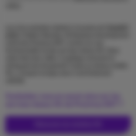
vidéos
Lors d’un entretien réalisé à l’occasion de
ThinkNXT
2025
, Frédéric Renette, 5G Business Development
Lead chez Proximus NXT, revient sur une
fonctionnalité clé des services réseau 5G. Dans
cette interview vidéo, il explique comment le
slicing permet de garantir l’accès au réseau mobile
5G, y compris lorsque celui-ci est fortement
sollicité.
Souhaitez-vous en savoir plus sur les
services réseau 5G de Proximus NXT ?
Découvrez nos solutions 5G