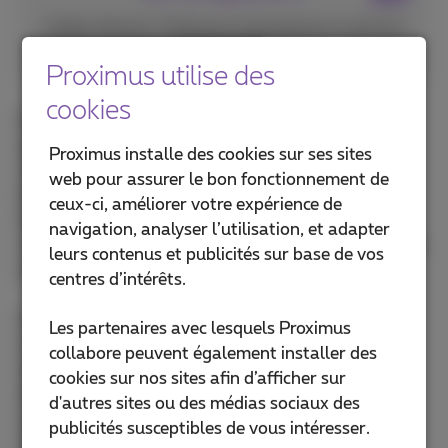
Frédéric Renette, 5G Business Development Lead chez
Proximus NXT
Proximus utilise des
cookies
Dans la vidéo, Frédéric Renette explique que cette
approche devient essentielle lorsque le réseau est
Proximus installe des cookies sur ses sites
soumis à une forte pression. Lors de grands
web pour assurer le bon fonctionnement de
événements, la saturation du réseau mobile est
ceux-ci, améliorer votre expérience de
fréquente. Grâce au slicing, la transmission de flux
navigation, analyser l’utilisation, et adapter
vidéo par les médias peut néanmoins rester fiable et
leurs contenus et publicités sur base de vos
continue.
centres d’intérêts.
Les services de secours sont confrontés à des
Les partenaires avec lesquels Proximus
contraintes similaires. Une ambulance doit pouvoir
collabore peuvent également installer des
rester en contact permanent avec l’hôpital. Les
cookies sur nos sites afin d’afficher sur
données médicales, les flux vidéo et les
d'autres sites ou des médias sociaux des
communications doivent être transmis sans
publicités susceptibles de vous intéresser.
interruption. Le slicing permet de maintenir une