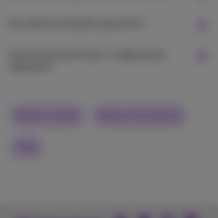
Qui utilise le slicing 5G aujourd’hui?
Quand le slicing 5G sera-t-il déployé plus
largement?
Réseaux mobiles
Réseaux d'entreprises
Vidéo