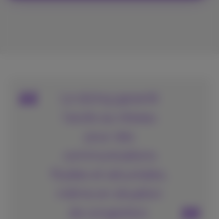
Le slicing garantit
l’accès au réseau
pour des
communications
fluides et sécurisées,
même en situation
de congestion.