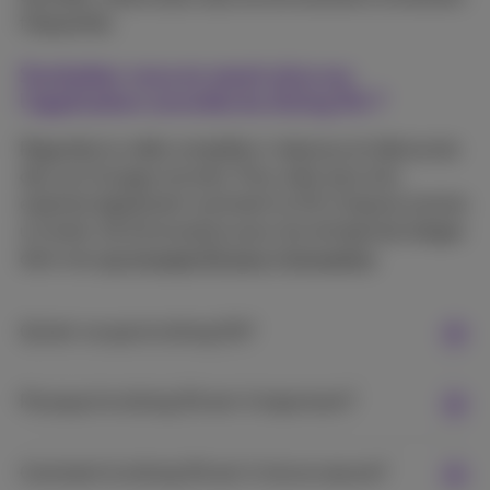
fréquentés.
Souhaitez-vous en savoir plus sur
l’application concrète du slicing 5G ?
Regardez la vidéo complète ci-dessous et découvrez
des cas d’usage concrets. Pour aller plus loin,
explorez également comment la 5G s’impose comme
un levier clé d’innovation pour les entreprises belges
dans ces
cas d’usage 5G pour l’innovation
.
Qu’est-ce que le slicing 5G?
Pourquoi le slicing 5G est-il important?
Comment le slicing 5G est-il mis en œuvre?