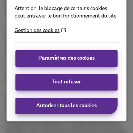
connexion stable et sécurisée dans ce type de
Attention, le blocage de certains cookies
situation critique.
peut entraver le bon fonctionnement du site.
Lors d’événements, d’autres usages sont également
Gestion des cookies
concernés. Les terminaux de paiement peuvent
perdre leur connectivité en cas de congestion du
réseau. En réservant de la capacité réseau via le
slicing, ces terminaux conservent l’accès au réseau
Paramètres des cookies
mobile, comme cela a été démontré lors de
l'
l’événement Cirque@Taque et Winter in
Dendermonde
.
Tout refuser
Enfin, Frédéric Renette évoque l’usage de
caméras
de surveillance mobiles
. Ces dispositifs autonomes,
Autoriser tous les cookies
combinant batterie et intelligence artificielle,
transmettent leurs données via le réseau 5G. Le
slicing permet de garantir la qualité de ces flux de
données, même dans des environnements fortement