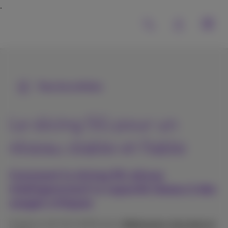
Tous les articles
Le slicing 5G pour un
réseau stable et fiable
Comment le slicing 5G alloue
intelligemment la capacité réseau à des
usages critiques
Publié le 16/02/2026 dans
Webinaires, keynotes et