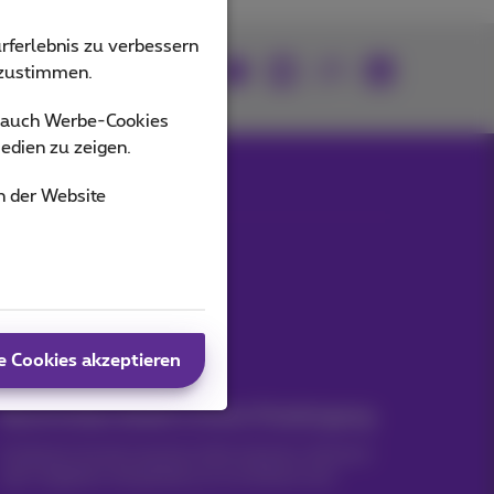
rferlebnis zu verbessern
Mitmachen
bzustimmen.
s auch Werbe-Cookies
edien zu zeigen.
n der Website
Unsere Anwendungen
e Cookies akzeptieren
Nachrichten direkt in Ihren Posteingang
Entdecken Sie die neuesten Informationen, Aktionen
oder Angebote, die gerade erst erschienen sind