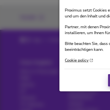
Proximus setzt Cookies e
und um den Inhalt und d
Kontakt
Partner, mit denen Pro
installieren, um Ihnen f
Blog
Alle Nachrichten
Bitte beachten Sie, dass
beeinträchtigen kann.
Cookie policy
Unser Angebot
Hulp & Contact
Alles in 1 Packungen
Hilfe
Mobil
Kontakt
Internet
Rechnung
ICT
Einrichten eines
Mobiltelefons
Festnetz
Hotspot
TV-Optionen