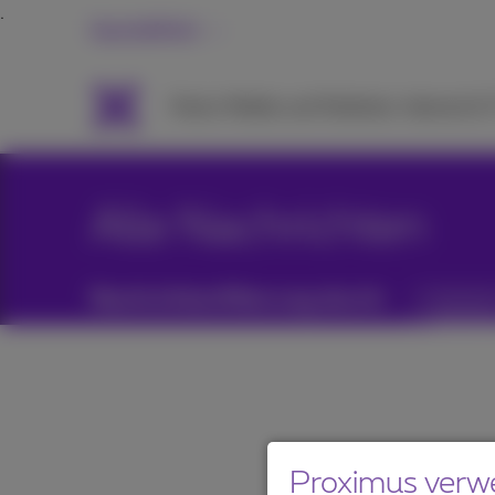
Geschäftlich
Packs
Mobile und Telefonie
Internet &
Alle Nachrichten
Nachrichtenfilterung durch:
Kategori
Proximus verw