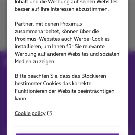
Inhalt und die Werbung auf seinen Websites
besser auf Ihre Interessen abzustimmen.
Kontakt
Partner, mit denen Proximus
zusammenarbeitet, können über die
Proximus-Websites auch Werbe-Cookies
Mitmachen
installieren, um Ihnen für Sie relevante
Werbung auf anderen Websites und sozialen
Medien zu zeigen.
Blog
Alle Nachrichten
Bitte beachten Sie, dass das Blockieren
bestimmter Cookies das korrekte
Unsere Anwendungen
Funktionieren der Website beeinträchtigen
kann.
Cookie policy
Nachrichten direkt in Ihren Posteingang