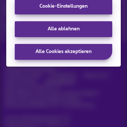
Cookie-Einstellungen
Entdecken Sie die neuesten Informationen, Aktionen oder
Angebote, die gerade erst erschienen sind
Ja, ich bin neugierig!
Alle ablehnen
Alle Cookies akzeptieren
Alle Rechte vorbehalten. ©
2026
Proximus
Allgemeine Geschäftsbedingungen,
Verbraucherinformationen
Preisliste und Tarife
Erreichbarkeit
Datenschutz
Cookie-Richtlinie
Cookie-Manager
Daten des Unternehmens
Diese Website wurde erstellt und wird verwaltet in
Übereinstimmung mit belgischem Recht.
Boulevard du Roi Albert II, 27 - B-1030 Brüssel.
Carrier & Wholesale Solutions
Proximus Group
|
Telindus