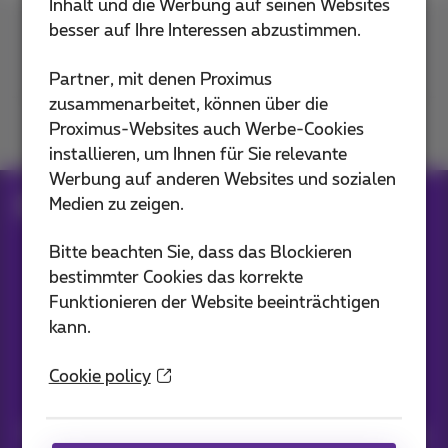
Inhalt und die Werbung auf seinen Websites
besser auf Ihre Interessen abzustimmen.
Kontakt
Partner, mit denen Proximus
zusammenarbeitet, können über die
Proximus-Websites auch Werbe-Cookies
Mitmachen
installieren, um Ihnen für Sie relevante
Werbung auf anderen Websites und sozialen
Medien zu zeigen.
Blog
Alle Nachrichten
Bitte beachten Sie, dass das Blockieren
bestimmter Cookies das korrekte
Unsere Anwendungen
Funktionieren der Website beeinträchtigen
kann.
Cookie policy
Nachrichten direkt in Ihren Posteingang