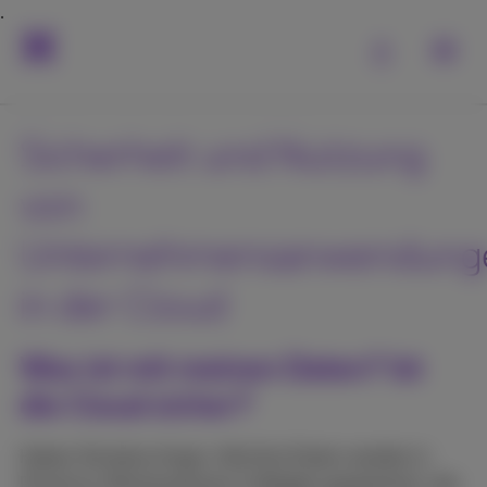
Sicherheit und Nutzung
von
Unternehmensanwendung
in der Cloud
Was ist mit meinen Daten? Ist
die Cloud sicher?
Haben Sie keine Angst. Alle Ihre Daten werden in
Proximus-Rechenzentren in Belgien gespeichert, die