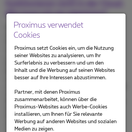
funktionieren nicht in der Cloud.
Wie kann ich sie migrieren?
Proximus verwendet
Proximus wird mit Ihrem lokalen IT-Integrator
Cookies
zusammenarbeiten. Wenn Sie keinen IT-Partner
haben oder Ihr aktueller IT-Partner Ihre Migration
Proximus setzt Cookies ein, um die Nutzung
nicht unterstützen möchte, können wir Ihnen einen
seiner Websites zu analysieren, um Ihr
zuverlässigen IT-Partner aus unserem erweiterten
Surferlebnis zu verbessern und um den
Partnernetzwerk vorschlagen, der Sie bei der
Inhalt und die Werbung auf seinen Websites
Migration unterstützt und dafür sorgt, dass alles
besser auf Ihre Interessen abzustimmen.
reibungslos läuft. Auf diese Weise können Sie sich
auf Ihre Kernaktivitäten konzentrieren. Wir sind noch
Partner, mit denen Proximus
nie auf ein Problem gestoßen, das sich nicht lösen
zusammenarbeitet, können über die
ließe. Darüber hinaus bestätigen viele Kunden, dass
Proximus-Websites auch Werbe-Cookies
ihre Anwendungen in unserer Cloud-Umgebung
installieren, um Ihnen für Sie relevante
besser funktionieren als zuvor, was Sinn macht, da
Werbung auf anderen Websites und sozialen
unsere Infrastruktur viel leistungsfähiger ist als die
Medien zu zeigen.
meisten Server vor Ort.