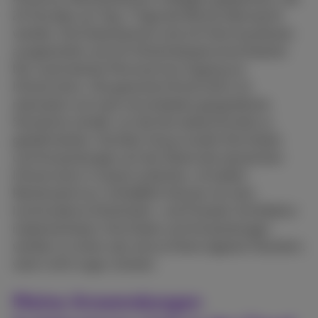
24 Stunden am Tag, 7 Tage die Woche überwacht
werden. Die Datenzentren sind mit Alarmsystemen
ausgestattet und mit Sicherheitspersonal besetzt.
Nur autorisiertes Personal hat Zugang zur
Infrastruktur. Die gesamte Infrastruktur ist
redundant auf zwei verschiedene geografische
Standorte verteilt, um die Servicekontinuität zu
gewährleisten. Darüber hinaus laufen Ihre Daten
und Anwendungen auf der Ebene der physischen
Infrastruktur in einem isolierten, virtuellen
Rechenzentrum. Schließlich können wir eine
hochmoderne Sicherheits- und Firewall-Architektur
implementieren. Ihre Daten und Anwendungen
werden so sicher sein wie an Ihrem eigenen Standort,
wenn nicht sogar sicherer.
Meine Anwendungen