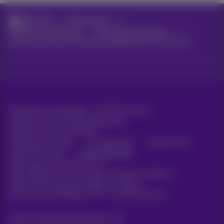
Hilfe
Netzwerken
Sicherheit und Schutz
Ihre Daten schützen
Security and use of enterprise applications in the cloud
Alle Rechte vorbehalten. ©
2026
Proximus
Allgemeine Geschäftsbedingungen,
Verbraucherinformationen
Preisliste und Tarife
Erreichbarkeit
Datenschutz
Cookie-Richtlinie
Cookie-Manager
Daten des Unternehmens
Diese Website wurde erstellt und wird verwaltet in
Übereinstimmung mit belgischem Recht.
Boulevard du Roi Albert II, 27 - B-1030 Brüssel.
Carrier & Wholesale Solutions