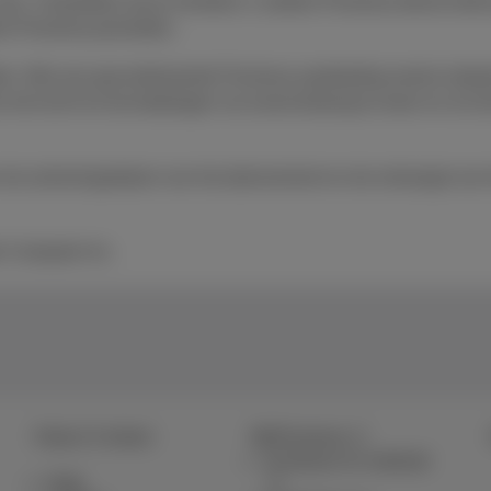
ax. 3 toestellen als je minstens 1 andere Proximus-dienst hebt (
re Proximus-promoties.
rden. Wie een gecombineerde Proximus-aanbieding neemt, betaal
s het recht om de betalingen via overschrijving te eisen en om 
 de activeringsdatum van het abonnement en de ontvangst van he
 Computer Inc.
Hulp & Contact
MyProximus
Je factuur en verbruik
Hulp