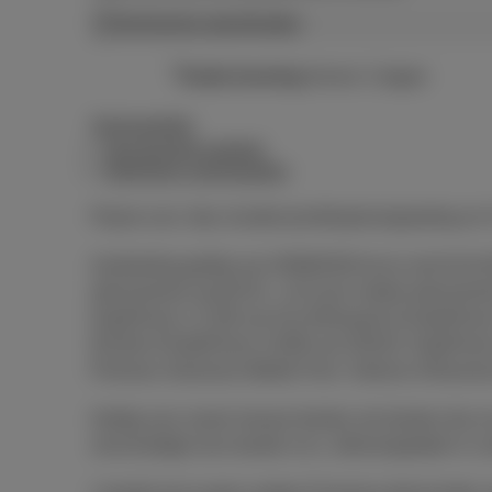
Technische specificaties
Gratis levering
binnen 2 dagen
Voorwaarden
Gezamenlijk aanbod
Algemene voorwaarden
Prijzen excl. btw, Auvibel-privékopievergoeding en
Aanbieding geldig van 03/08/2026 tot en met 01/11
abonnement vanaf €14 , of 2) een mobiel abonnem
DataPhone 1,5 GB van €12,40/maand of DataPhone 
€20,66 of DataPhone 3,5GB van €28,93. DataPhone o
Premium, Business Mobile Flex+ Intense of Busine
Geldig voor zowel nieuwe klanten als klanten die 
verschuldigd voor toestel o.b.v. aflossingstabel in co