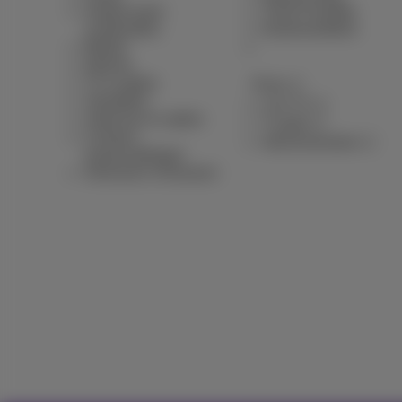
Andere pack
Think Possible
combinaties
Klantvoordelen
Mobiel
Internet
TV & opties
Pickx
Toestellen
Live TV
Vaste lijn en opties
Tv-gids
Contract
Abonnementen
samenvattingen
Verhuizen of bouwen