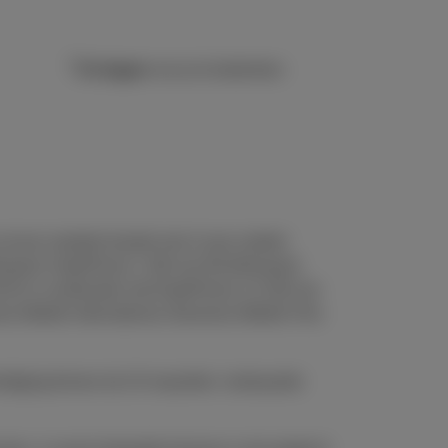
14 dagen
om je te bedenken
t een moebiel toestel met 1) een mobiel
/maand, DataPhone 1 GB van €8,26/maand,
€23 in combinatie met DataPhone 2,5 GB van
s Mobile International, Business Mobile Flex
indiging binnen de 24 maanden: restwaarde