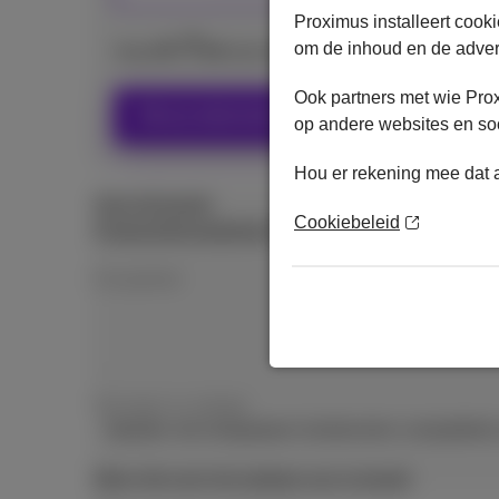
Proximus installeert cook
7
€
om de inhoud en de advert
Vanaf
.44
met mobiel abonnement en DataP
Ook partners met wie Pro
Kies je abonnement
op andere websites en soc
Hou er rekening mee dat a
Over dit toestel
Cookiebeleid
Productinformatieblad
(PDF, 106.54 KB)
Energielabel
Vermogen en wattage
Oplader niet inbegrepen.Aanbevolen compatibele
Meer info over het wattage van je toestel