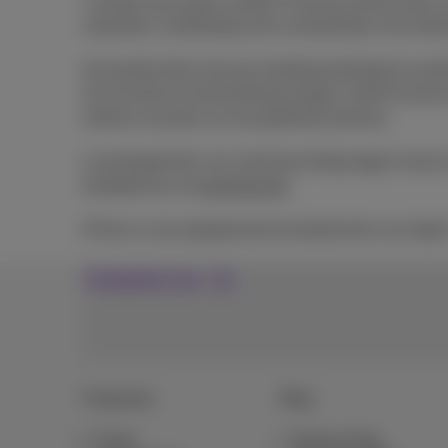
1 toestel als je geen andere Proximus-dienst hebt, m
maanden). Aanbieding niet cumuleerbaar met ande
Het toestel dient met een bankkaart betaald te wo
Als de bank de domiciliëring weigert, heeft Proximu
rekenen op basis van de geldende tarieven.
Leveringstermijn van maximaal dertig dagen tussen
tariefplannen op
proximus.be
.
iPhone is een gedeponeerd handelsmerk van Apple
Contacteer ons
Producten
Blog
Packs
Nieuws blog