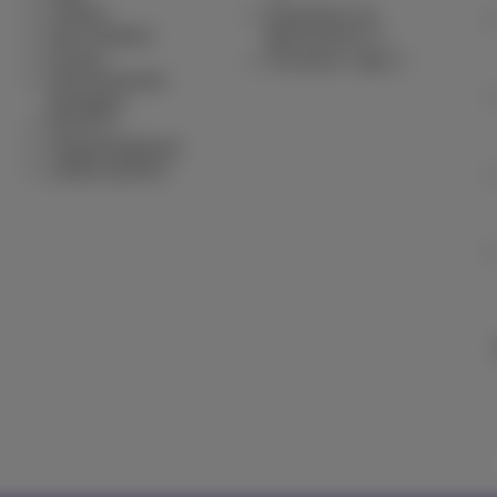
Contact
Inschrijven op
Gsm instellen
MyProximus
Factuur
Proximus+ app
Abonnementen
opzeggen
Forum
Toegankelijkheid
Lokale partners