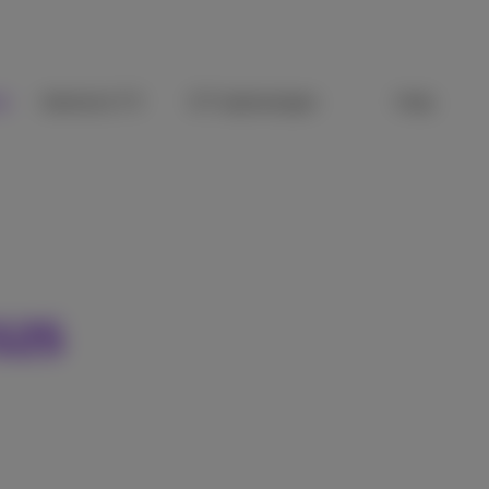
ie
Internet & TV
ICT-oplossingen
Hulp
S25