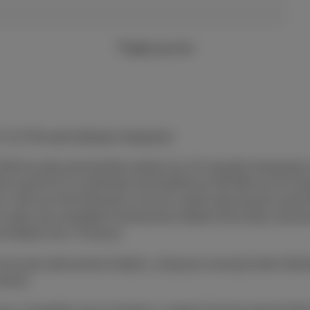
2 jaar
garantie
 € 0,15 Recupel-bijdrage inbegrepen.
/2026 op elke gezamenlijk aanbod van 24 maanden bestaande ui
ent vanaf €14 in combinatie met DataPhone 500 MB van €4,13
2 GB van €16,53/maand; of 3) een mobiel abonnement vanaf 
ptie niet compatibel met Business Mobile (Flex) Maxi, Busines
ss Mobile Flex+ Premium.
al een gsm-abonnement hebben, zolang de voorraad strekt. Beë
ntract.