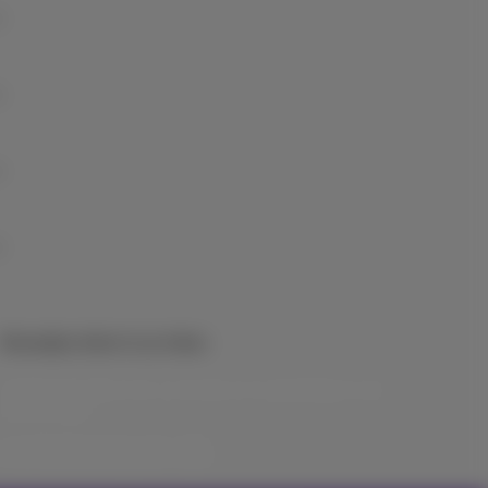
Nieuwtjes direct in je inbox
Ontdek de laatste infos, promoties of aanbiedingen heet
van de naald
Ja, ik ben benieuwd!