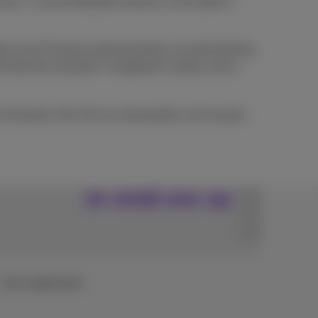
min. 4 correct betaalde facturen in de laatste 6
t al zijn Proximus-abonnementen via domiciliëring.
de klant de eventuele ‘chargeback’-kosten aan te
t toestel. Alle info en voorwaarden over de gsm-
Je vindt ons op
Onze applicaties