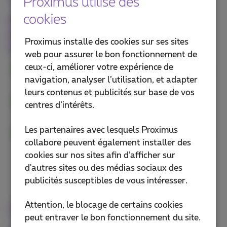
Proximus utilise des
cookies
Utilisez Mobile Voice Recording (MVR)
sur tous les types de téléphones
Proximus installe des cookies sur ses sites
mobiles pour:
web pour assurer le bon fonctionnement de
ceux-ci, améliorer votre expérience de
Enregistrer et sauvegarder les appels mobiles
navigation, analyser l’utilisation, et adapter
entrants et sortants
leurs contenus et publicités sur base de vos
Gérer le statut d'enregistrement des
centres d’intérêts.
utilisateurs
Les partenaires avec lesquels Proximus
Accroître l'efficacité, quel que soit l'endroit où
collabore peuvent également installer des
vos collaborateurs se trouvent en Belgique
cookies sur nos sites afin d’afficher sur
d'autres sites ou des médias sociaux des
publicités susceptibles de vous intéresser.
Attention, le blocage de certains cookies
Dans le cloud ou sur site
peut entraver le bon fonctionnement du site.