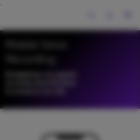
Mobile Voice
Recording
Enregistrez vos appels
en toute sécurité dans
le cloud ou sur site