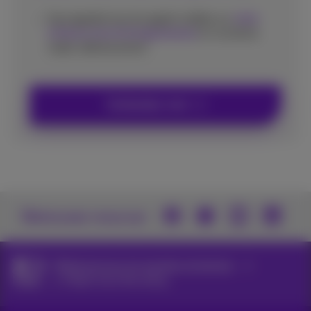
Sauvegardez tous les appels mobiles sur
votre
infrastructure d'enregistrement
en vue de les
traiter ultérieurement
Contactez-moi
Retrouvez-nous sur
Téléphonie pour les grandes entreprises
Mobile
Mobile Voice Recording