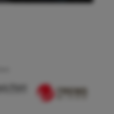
levés.