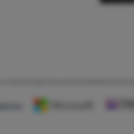
 le marché et dispose des niveaux de certification les plus é