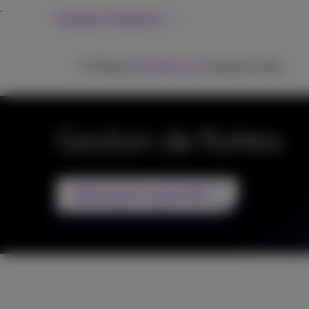
Grandes entreprises
ICT
Réseaux
Téléphonie
Inspiration
Aide
Gestion de flottes
Téléchargez le guide UEM