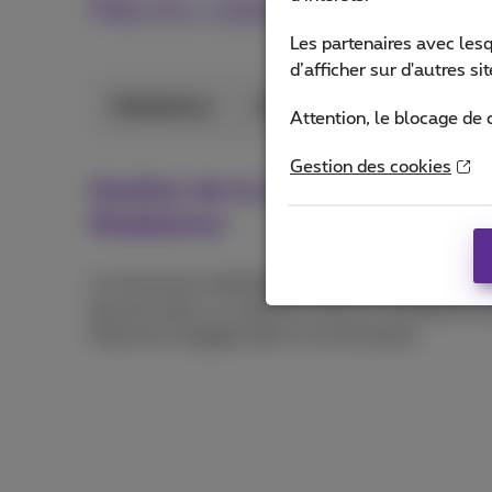
Récits clients
Les partenaires avec les
d’afficher sur d'autres s
MobileIron
Kind en Gezin
L’hôpi
Attention, le blocage de 
Gestion des cookies
Gestion de la mobilité d'entrepr
MobileIron
Les Anversois attendent de leur ville un service de
parvenir dans un contexte social en constante évolu
fortement engagée dans la numérisation.