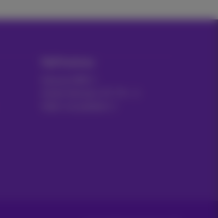
MyProximus
Facture GSM
Autres factures: ICT, TV…
Gérer vos produits