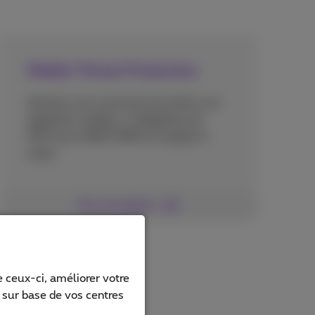
Mobile Threat Protection
Ajoutez une couche de sécurité à vos
appareils mobiles. L'intégration de
MTP avec MDM/EMM est rapide et
aisée.
Plus de détails
 ceux-ci, améliorer votre
s sur base de vos centres