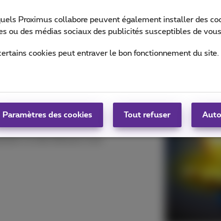
quels Proximus collabore peuvent également installer des cook
ites ou des médias sociaux des publicités susceptibles de vous
tal Maria Middelares
Cepa
certains cookies peut entraver le bon fonctionnement du site.
ise avec
Paramètres des cookies
Tout refuser
Auto
 qualité et efficace. Afin d'y
tion, la ville d'Anvers s'est