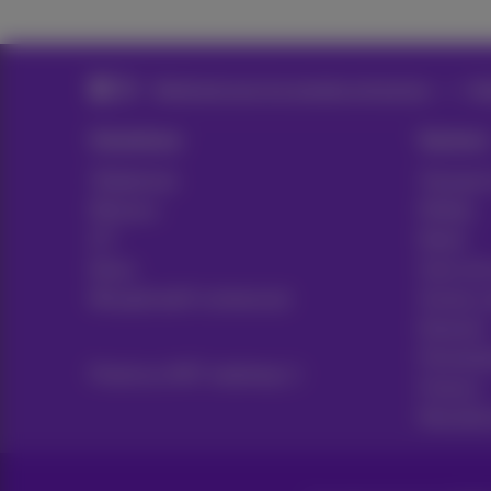
Téléphonie pour les grandes entreprises
Mob
Solutions
Sectors
Téléphonie
Transport
Réseaux
Médias
ICT
Retail
News
Soins de
Récapitulatif contractuel
Secteur 
Notariat
Prestata
Proximus NXT webshop
Finance
Manufact