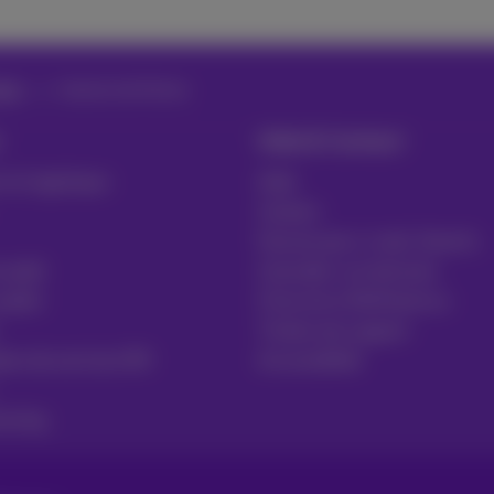
ile
Gestion de flottes
Aide & Contact
 et logistique
Aide
Contact
Facture par e-mail, Zoomit…
 santé
Consulter vos factures
public
S'inscrire à MyProximus
Tickets de support
ires de services RH
Accessibilité
uring