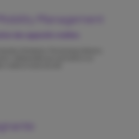
 Mobility Management
ation des appareils mobiles
données d'entreprise. Provisioning à distance,
tocks. Indispensable pour permettre à vos
ler mobile en toute sécurité.
agnante