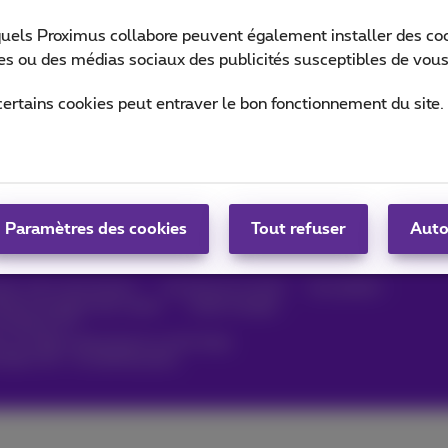
quels Proximus collabore peuvent également installer des cook
ites ou des médias sociaux des publicités susceptibles de vous
certains cookies peut entraver le bon fonctionnement du site.
Paramètres des cookies
Tout refuser
Auto
vés. ©
2026
Proximus
ales, info consommateur
Liste des prix et tarifs
Accessibilité
itique de gestion des cookies
Cookie manager
’entreprise
é et est géré conformément au droit belge.
Albert II 27 - B-1030 Bruxelles.