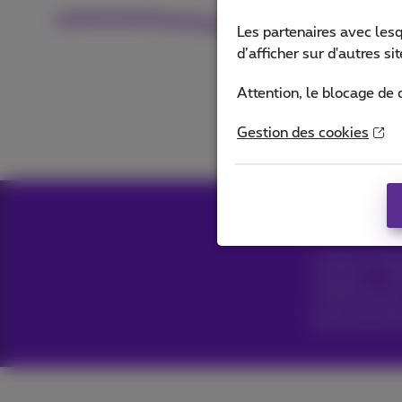
Les partenaires avec les
d’afficher sur d'autres s
Attention, le blocage de 
Gestion des cookies
Tous droits réser
Conditions génér
Vie privée
Pol
Coordonnées de l
Ce site a été cré
Boulevard du Roi 