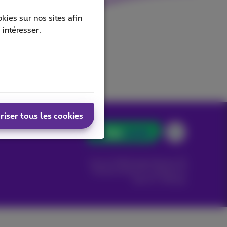
ies sur nos sites afin
 intéresser.
riser tous les cookies
Carrier & Wholesale Solutions
Proximus Group
|
Telindus
Jobs
|
Sitemap