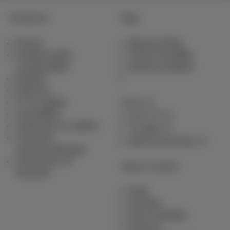
Producten
Blog
Packs
Nieuws blog
Andere pack
Think Possible
combinaties
Klantvoordelen
Mobiel
Internet
TV & opties
Pickx
Toestellen
Live TV
Vaste lijn en opties
Tv-gids
Contract
Abonnementen
samenvattingen
Verhuizen of
Hulp & Contact
bouwen
Hulp
Contact
Gsm instellen
Factuur