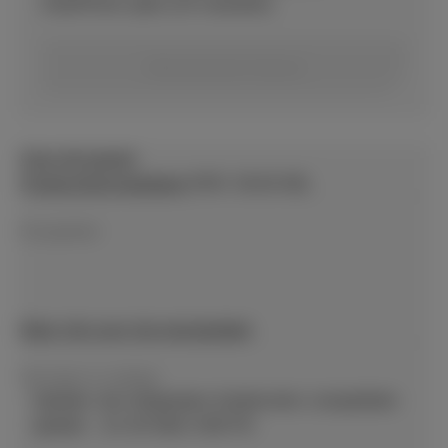
DataPhone optie (24 maanden)
Abonnement kiezen
Over dit toestel
Productinformatieblad
(PDF, 59.83 KB)
Energielabel
Meer info over het energielabel
Vermogen en wattage
Oplader niet inbegrepen.Aanbevolen compatibele
oplader : 10–30 Watt USB PD.