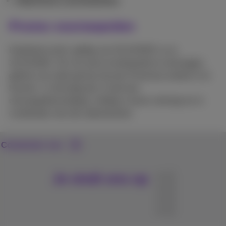
Promo voorwaarden
Fairphone-actie: geldig van 01/12/2025 t.e.m.
31/12/2026. Om uw extra inruilwaarde te ontvangen,
gelieve uw oude gsm(s) bij een Proximus-winkel in te
leveren. U ontvangt per e-mail een
ontvangstbevestiging. Geldig in losse verkoop en in
combinatie met een abonnement.
Contacteer ons
Je vindt ons op