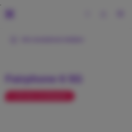
Alle smartphones bekijken
Fairphone 6 5G
+ € 20 extra inruilwaarde