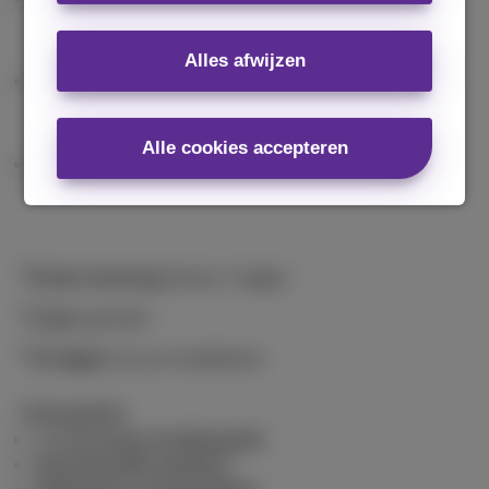
Alles afwijzen
Alle cookies accepteren
Gratis levering
binnen 2 dagen
2 jaar
garantie
14 dagen
om je te bedenken
Voorwaarden
+ € 20 extra inruilwaarde
Gezamenlijk aanbod
Algemene voorwaarden