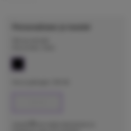
Personaliseer je toestel
Niet op voorraad
Kies je kleur: Zwart
Kies je geheugen: 256 GB
256 GB
9
€
Vanaf
met mobiel abonnement en