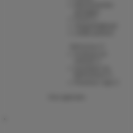
Abonnementen
opzeggen
Forum
Toegankelijkheid
Lokale partners
MyProximus
Je factuur en
verbruik
Inschrijven op
MyProximus
Proximus+ app
Onze applicaties