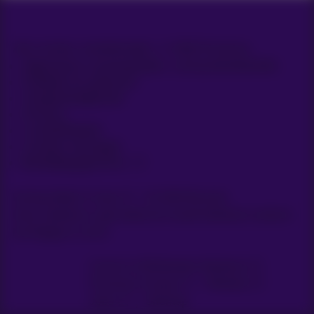
Alle rechten voorbehouden. © 2026 Proximus
Algemene voorwaarden, consumenteninfo
Prijslijst en tarieven
Toegankelijkheid
Privacy
Cookiebeleid
Cookie manager
Bedrijfsgegevens
Koning Albert II-laan 27 - B-1030 Brussel.
Deze website is gecreëerd en wordt beheerd conform
het Belgisch recht.
Carrier & Wholesale Solutions
Proximus Group
|
Telindus
Jobs
|
Sitemap