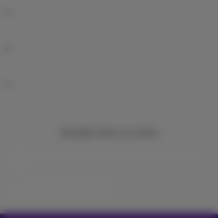
Nieuwtjes direct in je inbox
Ontdek de laatste infos, promoties of aanbiedingen heet van de
naald
Ja, ik ben benieuwd!