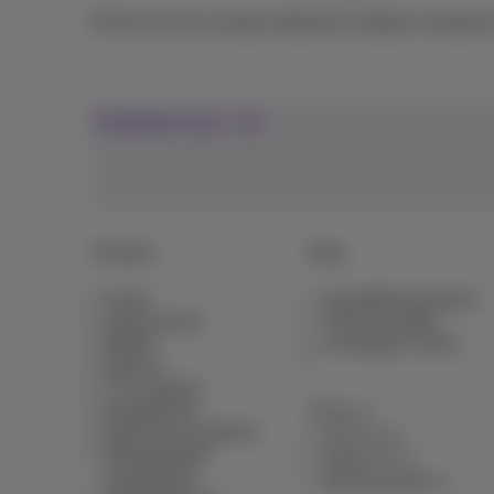
iPhone est une marque déposée d'Apple Computer 
Contactez-nous
Produits
Blog
Packs
Actualités/nouvelles
Autres packs
Think Possible
Mobile
Avantages clients
Internet
TV & options
Equipement
Pickx
Ligne fixe et options
Live TV
Récapitulatifs
Guide TV
contractuels
Abonnements