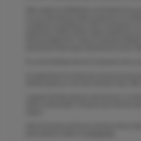
Offre valable du 03/08/2026 au 01/11/2026 inclus po
ou 2) un abonnement mobile à partir de € 14 comb
12,40/mois ou DataPhone 2 GB à € 16,53/mois; ou 3
DataPhone 3,5GB à €28,93. Option DataPhone non c
Business Mobile Flex+ Intense ou Business Mobile Fl
abonnement GSM, jusqu'à épuisement du stock. Off
En cas de résiliation dans les 24 premiers mois, la 
Un appareil pour les clients qui n'ont pas encore sou
dûment payées au cours des 6 derniers mois). Offr
L'appareil doit être payé par carte bancaire. Le cl
refuse la domiciliation, Proximus est en droit de réc
vigueur.
Délai de livraison de 30 jours maximum entre la date 
plans tarifaires mobiles sur
proximus.be
.