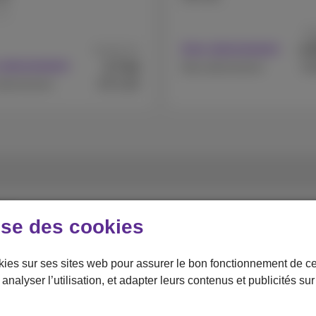
GB
A 
€
Avec abonnement
A partir de
7
€
 abonnement
,44
€1
Sans abonnement
€371,89
abonnement
ges
ise des cookies
kies sur ses sites web pour assurer le bon fonctionnement de ce
analyser l’utilisation, et adapter leurs contenus et publicités su
re mobile!