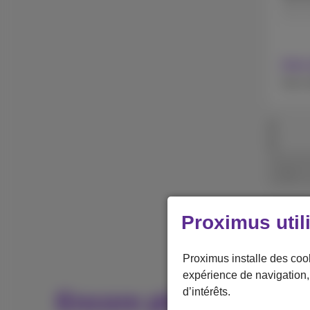
256 
Avec
Sans 
de 1 pa
Proximus util
Proximus installe des coo
expérience de navigation, 
d’intérêts.
Encore plus pour vot