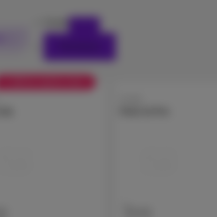
Google
es
Réinitialiser
+ € 100 de reprise extra
Google
 10a
Pixel 10 Pro
GB
128 GB