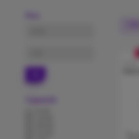
Prix
Filtr
de (€)
à (€)
Google
Pixel
Ok
Capacité
64 GB
128 GB
256 GB
512 GB
128 