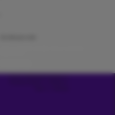
Vos infos par e-mail
Suivez les dernières actualités, offres ou promotions
fraîches du jour
C’est parti!
Carrier & Wholesale Solutions
Proximus Group
|
Telindus
Jobs
|
Sitemap