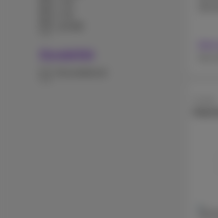
1 TB
256 
2 TB
128 MB
Avec
Durabilité
Sans 
Reconditionné
Google
Pixel 
128 