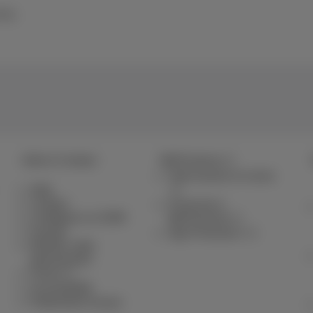
Inc.
Aide & Contact
MyProximus
Votre facture et conso
Aide
Contact
S’inscrire à
Configurer un GSM
MyProximus
Facture
App Proximus+
Résilier votre
abonnement
Forum
Accessibilité
Partenaires locaux