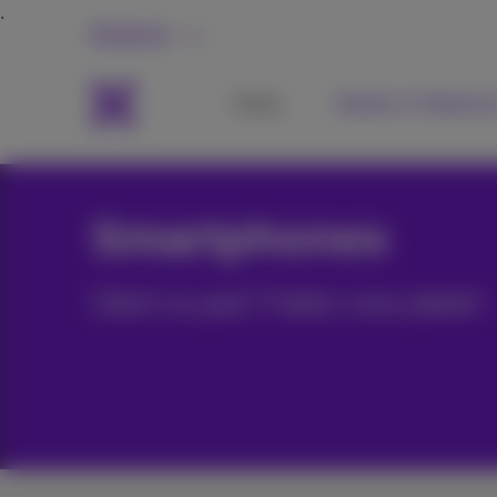
Business
Packs
Mobile et Téléphon
Smartphones
Client ou pas? Faites vous plaisir!