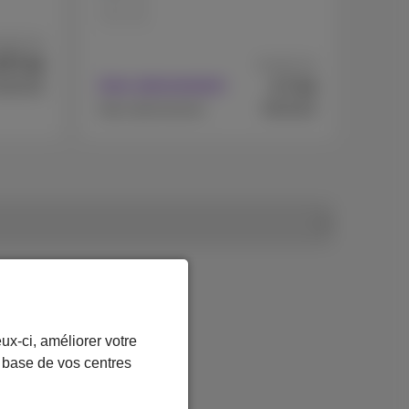
256 GB
partir de
577
A partir de
,69
7
€
Avec abonnement
404,95
,44
€619,83
Sans abonnement
ux-ci, améliorer votre
r base de vos centres