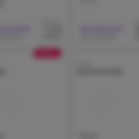
GB
256 GB
A partir de
A 
7
€
 abonnement
Avec abonnement
,44
€454,54
€
abonnement
Sans abonnement
Soldes
Google
9a
Pixel 10 Pro Fold
GB
256 GB