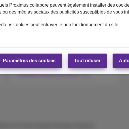
uels Proximus collabore peuvent également installer des cookies
tes ou des médias sociaux des publicités susceptibles de vous in
Cashback & cadeaux
ertains cookies peut entraver le bon fonctionnement du site.
Retrouvez toutes nos actions du moment et la
marche à suivre pour recevoir votre cadeau ou
cashback.
Paramètres des cookies
Tout refuser
Auto
Consultez toutes les promos
bel et € 0,15 de cotisation Recupel comprises.