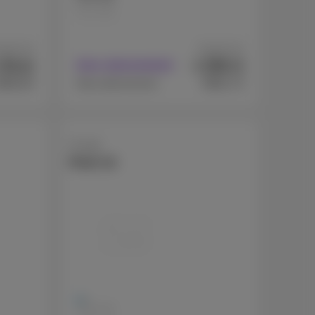
512 GB
partir de
A partir de
81
205
€
€
Avec abonnement
,82
,79
826,44
€991,73
Sans abonnement
Google
Pixel 10
128 GB