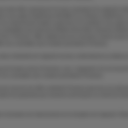
ur toute offre conjointe de 24 mois consistant d’un appareil mob
iné à une option DataPhone 500 MB à € 4,13/mois, DataPhone 
) un abonnement mobile à partir de € 23 combiné à une option
ompatible avec Business Mobile (Flex) Maxi, Business Mobile 
ex+ Premium. Offre valable pour les nouveaux clients et pour l
re non cumulable avec d'autres promotions Proximus.
valeur résiduelle de l'appareil est due conformément au tableau
scrit d'autre service Proximus, max. 3 appareils s'ils ont souscr
e non cumulable avec d'autres promotions Proximus.
ient qui souscrit une offre combinée Proximus paie tous ses abo
lamer les paiements par virement et de facturer au client les éve
d’activation de l'abonnement et la réception de l'appareil. Retr