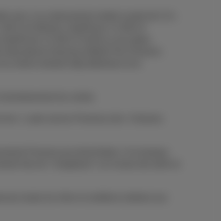
ile avec 1) un abonnement mobile à partir de € 14 ,
1 GB à € 8,26/mois, DataPhone 1,5 GB à €
 DataPhone 2,5 GB à € 20,66 ou une option
International, Business Mobile Flex Premium,
es clients existants déjà détenteurs d'un
 d'amortissement du contrat.
it min. 1 autre service Proximus (min. 4 factures
nnements Proximus par domiciliation. Si la banque
ntuels frais de "chargeback" sur la base des tarifs en
ouvez toutes les infos et conditions relatives aux