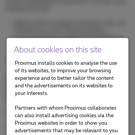
unseren Kundendienst kontaktieren, und zwar unter
folgender Nummer:
0800 44 500 aus Belgien (kostenlos) oder +32
2 819 87 63 aus dem Ausland (zahlbar)
montags bis freitags zwishen 8 und 18:30 Uhr
About cookies on this site
Online
Proximus installs cookies to analyse the use
of its websites, to improve your browsing
Auf
www.proximus.be
(Website auf Französisch,
experience and to better tailor the content
Englisch oder Niederländisch) sind unsere Produkte
and the advertisements on its websites to
und Dienste rund um die Uhr abrufbar und
your interests.
bestellbar.
Partners with whom Proximus collaborates
Umzug geplant? Regeln Sie Ihren Umzug online.
can also install advertising cookies via the
Proximus websites in order to show you
Niederländisch
advertisements that may be relevant to you