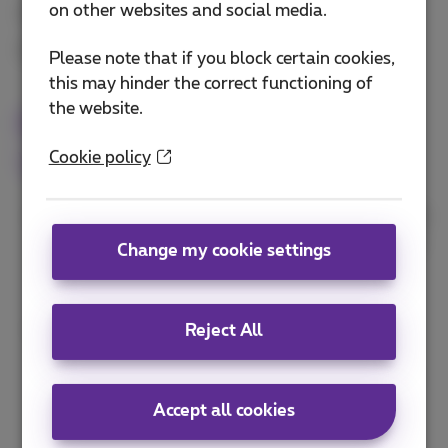
on other websites and social media.
Französisch
Englisch
Please note that if you block certain cookies,
this may hinder the correct functioning of
the website.
Bizz Corners und
Cookie policy
Verkaufsstellen
In den
Bizz Corners
finden Sie erfahrene Business
Experts, die für Sie mit professioneller Beratung
Change my cookie settings
und der besten Lösung für Ihr Geschäft
bereitstehen.
Finden Sie die Telekomlösung, die Ihren
Reject All
Bedürfnissen entspricht, in Ihrer
Proximus-
Verkaufsstelle
, wo Sie mit eigenen Augen sehen
können, wie unsere Produkte funktionieren.
Accept all cookies