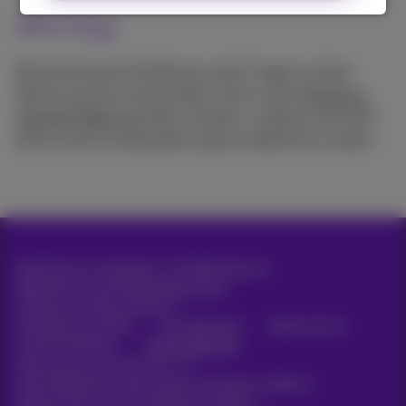
Wichtig!
Bei technischen Problemen oder Fragen zu Ihrer
Rechnung kann Ihnen leider nicht in der
Proximus-
Verkaufsstelle
geholfen werden. In diesem Fall hilft
Ihnen unser Kundendienst gerne telefonisch weiter.
Alle Rechte vorbehalten. ©
2026
Proximus
Allgemeine Geschäftsbedingungen,
Verbraucherinformationen
Preisliste und Tarife
Erreichbarkeit
Datenschutz
Cookie-Richtlinie
Cookie-Manager
Daten des Unternehmens
Diese Website wurde erstellt und wird verwaltet in
Übereinstimmung mit belgischem Recht.