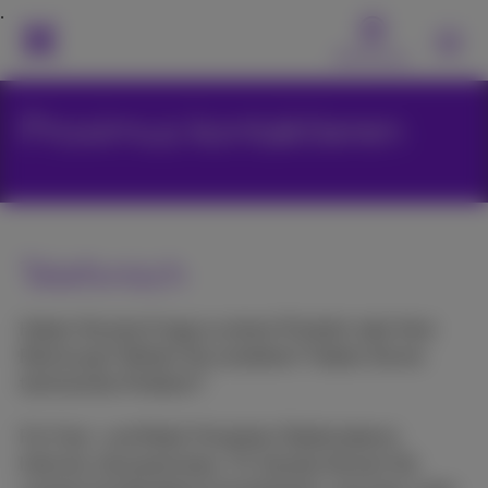
MyProximus
Proximus kontaktieren
Telefonisch
Haben Sie eine Frage zu einem Produkt oder Ihrer
Rechnung? Wollen Sie umziehen? Haben Sie ein
technisches Problem?
Für Fest- und Mobil-Produkte (Telefondienst,
Internet, Hauszentralen, TV, Handy) können Sie