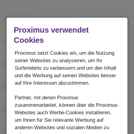
Proximus verwendet
Cookies
Proximus setzt Cookies ein, um die Nutzung
seiner Websites zu analysieren, um Ihr
Surferlebnis zu verbessern und um den Inhalt
und die Werbung auf seinen Websites besser
auf Ihre Interessen abzustimmen.
Partner, mit denen Proximus
zusammenarbeitet, können über die Proximus-
Websites auch Werbe-Cookies installieren,
um Ihnen für Sie relevante Werbung auf
anderen Websites und sozialen Medien zu