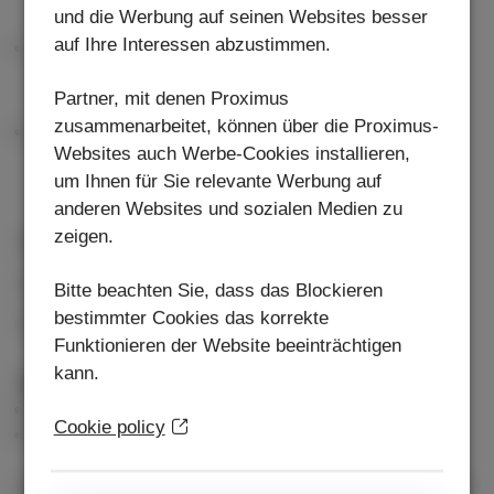
und die Werbung auf seinen Websites besser
auf Ihre Interessen abzustimmen.
Partner, mit denen Proximus
zusammenarbeitet, können über die Proximus-
Websites auch Werbe-Cookies installieren,
um Ihnen für Sie relevante Werbung auf
anderen Websites und sozialen Medien zu
zeigen.
Kostenlose Lieferung
in 2 Tagen
2 Jahre
Garantie
Bitte beachten Sie, dass das Blockieren
bestimmter Cookies das korrekte
14 Tage
um Ihre Meinung zu ändern
Funktionieren der Website beeinträchtigen
kann.
Bedingungen
Kombiniertes Angebot
Cookie policy
Allgemeine Bedingungen
Es gelten die
Allgemeine Bedingungen
und
Preisliste &