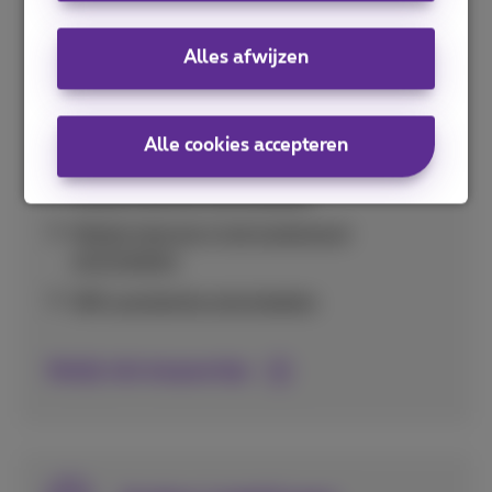
Handige tips om je databundel optimaal te
Alles afwijzen
gebruiken en onverwacht hoge kosten te
vermijden in binnen- en buitenland.
Alle cookies accepteren
Verbruik per app nakijken
Mobiel internet uitschakelen
Mobiel internet in het buitenland
uitschakelen
Wifi-assistentie uitschakelen
Bekijk alle bespaartips