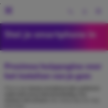
Stel je smartphone in
Proximus hulppagina voor
het instellen van je gsm
Of je nu een
nieuwe smartphone hebt, problemen
ondervindt met je internetverbinding, of je
simkaart wilt activeren
, hier vind je stap voor stap
instructies.