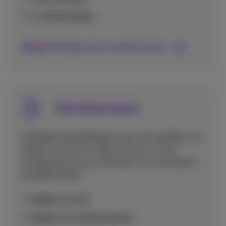
E-mail instellen
Bekijk alle tips voor e-mail en mms
Spraakoproepen
Volledige handleidingen voor het instellen van
bellen via wifi of mobiel internet, en het
configureren van je voicemail voor een betere
bereikbaarheid.
Bellen via wifi
Bellen via mobiel internet