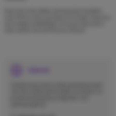
Deze instructies dekken alle populaire toestellen
zoals iPhone, Samsung Galaxy en Google. Volg onze
eenvoudige handleidingen om je gsm optimaal te
laten werken met het Proximus netwerk.
Internet
Ontdek hoe je snel en veilig verbinding maakt
met wifi, mobiel internet deelt via hotspot, en
je internetverbinding configureert voor
optimaal gebruik.