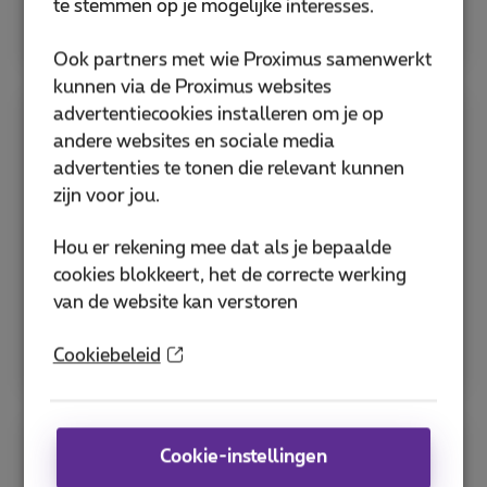
te stemmen op je mogelijke interesses.
Bekijk alle hulp voor sim en pincode
Ook partners met wie Proximus samenwerkt
kunnen via de Proximus websites
advertentiecookies installeren om je op
Apps
andere websites en sociale media
advertenties te tonen die relevant kunnen
zijn voor jou.
Ontdek de MyProximus-app en andere nuttige
Proximus-applicaties om je abonnement te
Hou er rekening mee dat als je bepaalde
beheren en diensten te optimaliseren.
cookies blokkeert, het de correcte werking
van de website kan verstoren
MyProximus-applicatie
Hoe download je de Proximus+ app?
Cookiebeleid
Cookie-instellingen
Bespaartips