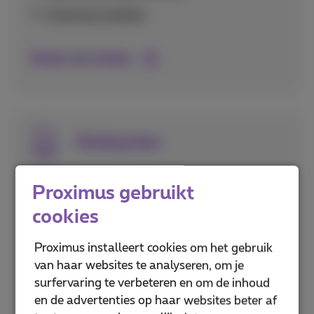
Voicemail instellen
Bekijk alle beltips
Simkaarten
Alles over het activeren en instellen van je
Proximus gebruikt
simkaart, inclusief eSIM technologie en het
cookies
beveiligen met pincodes.
Proximus installeert cookies om het gebruik
Puk- en pincodes
van haar websites te analyseren, om je
eSIM activeren
surfervaring te verbeteren en om de inhoud
en de advertenties op haar websites beter af