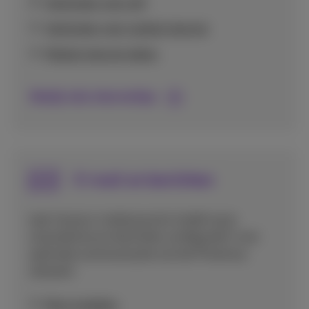
Verbinden met wifi
Verbinden met mobiel internet
Mobiel internet delen
Bekijk alle internettips
E-mail en berichten
Leer hoe je e-mailaccounts instelt op je
smartphone en berichten configureert voor
optimale communicatie via het Proximus
netwerk.
Mms instellen