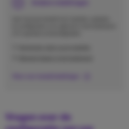
Andere instellingen
Leer hoe je je toestel kunt resetten, updaten,
en configureren voor gebruik in het buitenland
of in speciale omstandigheden.
Herstarten, back-up en resetten
Netwerk kiezen in het buitenland
Meer over toestelinstellingen
Vragen over de
configuratie van uw