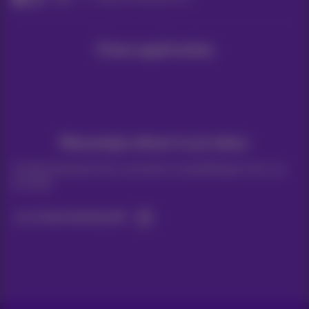
Onze applicaties
Nieuwtjes direct in je inbox
Ontdek de laatste infos, promoties of aanbiedingen heet van
de naald
Ja, ik ben benieuwd!