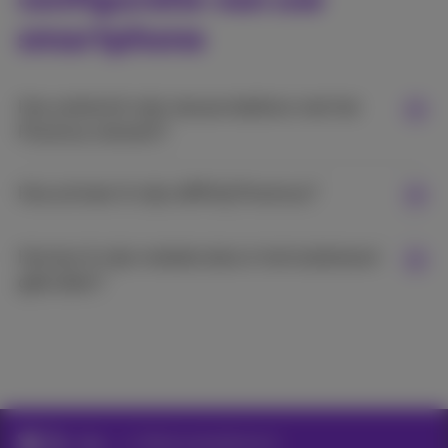
smartphone
Hoe verbind ik mijn nieuwe telefoon met het
Proximus netwerk?
Hoe activeer ik mijn eSIM bij Proximus?
Hoe kan ik mijn mobiele data in het buitenland
gebruiken?
Hulp
Stel je smartphone in