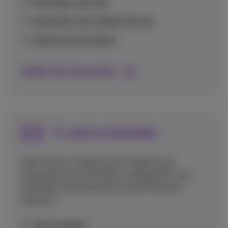
Verbinden met wifi
Verbinden met mobiel internet
Mobiel internet delen
Bekijk alle internettips
E-mail en berichten
Leer hoe je e-mailaccounts instelt op je
smartphone en berichten configureert voor
optimale communicatie via het Proximus
netwerk.
Mms instellen