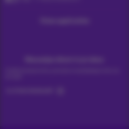
Onze applicaties
Nieuwtjes direct in je inbox
Ontdek de laatste infos, promoties of aanbiedingen heet van
de naald
Ja, ik ben benieuwd!