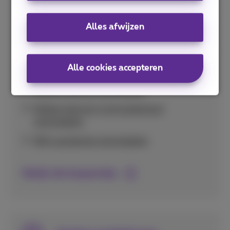
Handige tips om je databundel optimaal te
Alles afwijzen
gebruiken en onverwacht hoge kosten te
vermijden in binnen- en buitenland.
Alle cookies accepteren
Verbruik per app nakijken
Mobiel internet uitschakelen
Mobiel internet in het buitenland
uitschakelen
Wifi-assistentie uitschakelen
Bekijk alle bespaartips