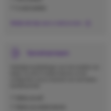
E-mail instellen
Bekijk alle tips voor e-mail en mms
Spraakoproepen
Volledige handleidingen voor het instellen van
bellen via wifi of mobiel internet, en het
configureren van je voicemail voor een betere
bereikbaarheid.
Bellen via wifi
Bellen via mobiel internet