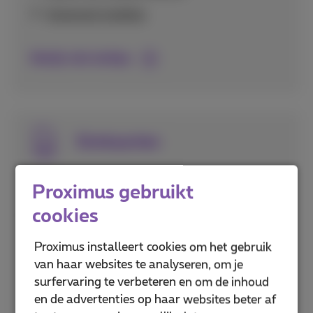
Voicemail instellen
Bekijk alle beltips
Simkaarten
Alles over het activeren en instellen van je
Proximus gebruikt
simkaart, inclusief eSIM technologie en het
cookies
beveiligen met pincodes.
Proximus installeert cookies om het gebruik
Puk- en pincodes
van haar websites te analyseren, om je
eSIM activeren
surfervaring te verbeteren en om de inhoud
en de advertenties op haar websites beter af