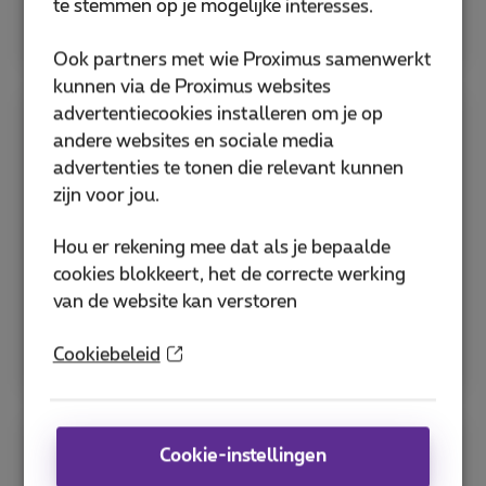
te stemmen op je mogelijke interesses.
Bekijk alle hulp voor sim en pincode
Ook partners met wie Proximus samenwerkt
kunnen via de Proximus websites
advertentiecookies installeren om je op
Apps
andere websites en sociale media
advertenties te tonen die relevant kunnen
zijn voor jou.
Ontdek de MyProximus-app en andere nuttige
Proximus-applicaties om je abonnement te
Hou er rekening mee dat als je bepaalde
beheren en diensten te optimaliseren.
cookies blokkeert, het de correcte werking
van de website kan verstoren
MyProximus-applicatie
Hoe download je de Proximus+ app?
Cookiebeleid
Cookie-instellingen
Bespaartips