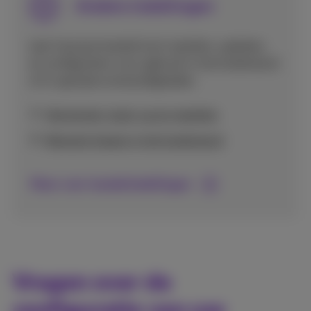
Andere instellingen
Leer hoe je je toestel kunt resetten, updaten,
en configureren voor gebruik in het buitenland
of in speciale omstandigheden.
Herstarten, back-up en resetten
Netwerk kiezen in het buitenland
Meer over toestelinstellingen
Vragen over de
configuratie van uw