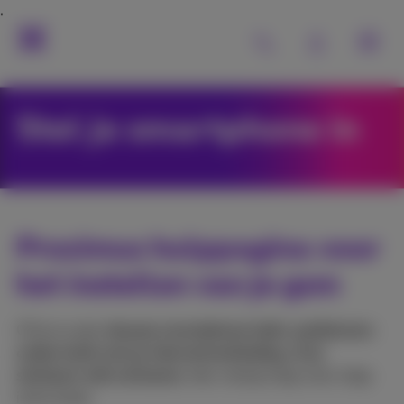
Stel je smartphone in
Proximus hulppagina voor
het instellen van je gsm
Of je nu een
nieuwe smartphone hebt, problemen
ondervindt met je internetverbinding, of je
simkaart wilt activeren
, hier vind je stap voor stap
instructies.