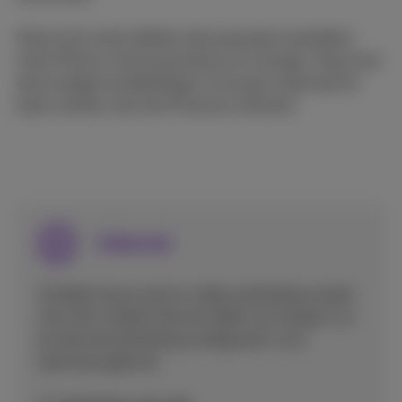
Deze instructies dekken alle populaire toestellen
zoals iPhone, Samsung Galaxy en Google. Volg onze
eenvoudige handleidingen om je gsm optimaal te
laten werken met het Proximus netwerk.
Internet
Ontdek hoe je snel en veilig verbinding maakt
met wifi, mobiel internet deelt via hotspot, en
je internetverbinding configureert voor
optimaal gebruik.