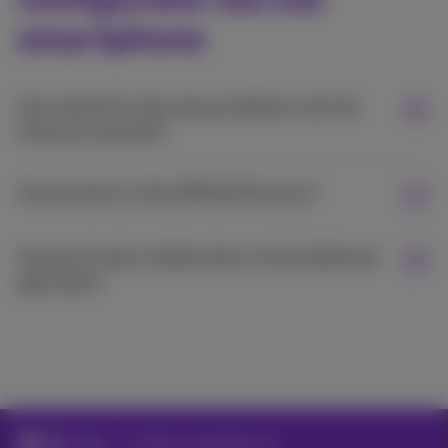
smartphone
Hoe verbind ik mijn nieuwe telefoon met het
Proximus netwerk?
Hoe activeer ik mijn eSIM bij Proximus?
Hoe kan ik mijn mobiele data in het buitenland
gebruiken?
Hulp
Stel je smartphone in