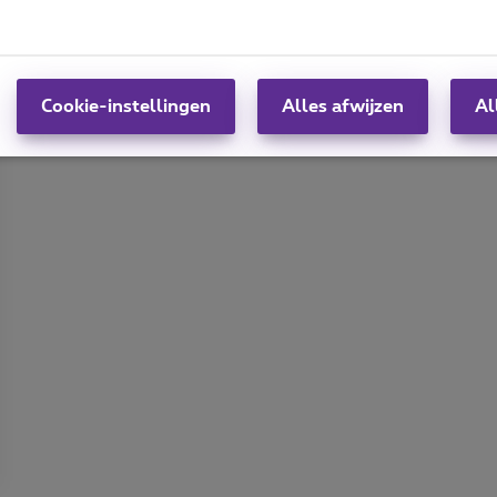
Cookie-instellingen
Alles afwijzen
Al