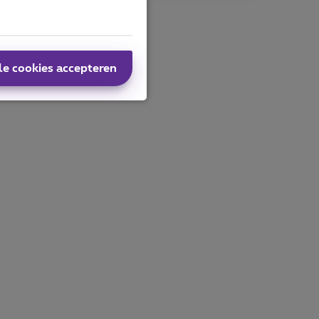
le cookies accepteren