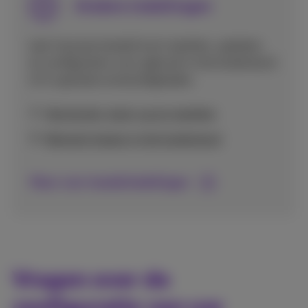
Andere instellingen
Leer hoe je je toestel kunt resetten, updaten,
en configureren voor gebruik in het buitenland
of in speciale omstandigheden.
Herstarten, back-up en resetten
Netwerk kiezen in het buitenland
Meer over toestelinstellingen
Vragen over de
configuratie van uw