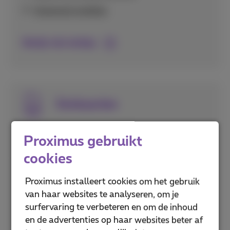
Voicemail instellen
Bekijk alle beltips
Simkaarten
Alles over het activeren en instellen van je
Proximus gebruikt
simkaart, inclusief eSIM technologie en het
cookies
beveiligen met pincodes.
Proximus installeert cookies om het gebruik
Puk- en pincodes
van haar websites te analyseren, om je
eSIM activeren
surfervaring te verbeteren en om de inhoud
en de advertenties op haar websites beter af