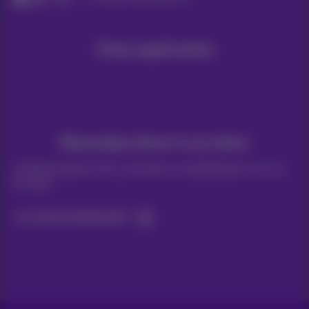
Onze applicaties
Nieuwtjes direct in je inbox
Ontdek de laatste infos, promoties of aanbiedingen heet van
de naald
Ja, ik ben benieuwd!