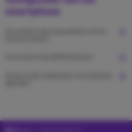
smartphone
Hoe verbind ik mijn nieuwe telefoon met het
Proximus netwerk?
Hoe activeer ik mijn eSIM bij Proximus?
Hoe kan ik mijn mobiele data in het buitenland
gebruiken?
Hulp
Stel je smartphone in