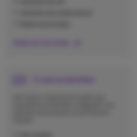
Verbinden met wifi
Verbinden met mobiel internet
Mobiel internet delen
Bekijk alle internettips
E-mail en berichten
Leer hoe je e-mailaccounts instelt op je
smartphone en berichten configureert voor
optimale communicatie via het Proximus
netwerk.
Mms instellen