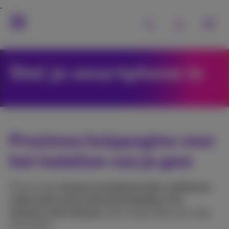
Stel je smartphone in
Proximus hulppagina voor
het instellen van je gsm
Of je nu een
nieuwe smartphone hebt, problemen
ondervindt met je internetverbinding, of je
simkaart wilt activeren
, hier vind je stap voor stap
instructies.