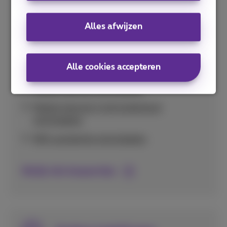
Handige tips om je databundel optimaal te
Alles afwijzen
gebruiken en onverwacht hoge kosten te
vermijden in binnen- en buitenland.
Alle cookies accepteren
Verbruik per app nakijken
Mobiel internet uitschakelen
Mobiel internet in het buitenland
uitschakelen
Wifi-assistentie uitschakelen
Bekijk alle bespaartips