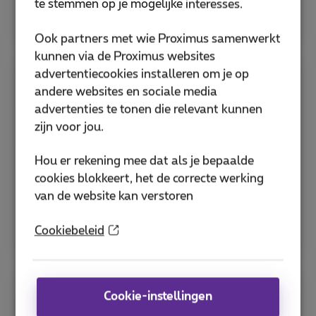
te stemmen op je mogelijke interesses.
Bekijk alle hulp voor sim en pincode
Ook partners met wie Proximus samenwerkt
kunnen via de Proximus websites
advertentiecookies installeren om je op
Apps
andere websites en sociale media
advertenties te tonen die relevant kunnen
zijn voor jou.
Ontdek de MyProximus-app en andere nuttige
Proximus-applicaties om je abonnement te
Hou er rekening mee dat als je bepaalde
beheren en diensten te optimaliseren.
cookies blokkeert, het de correcte werking
van de website kan verstoren
MyProximus-applicatie
Hoe download je de Proximus+ app?
Cookiebeleid
Cookie-instellingen
Bespaartips