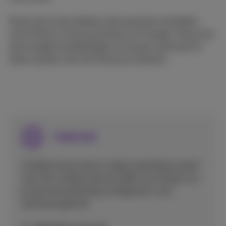
Deze instructies dekken alle populaire toestellen
zoals iPhone, Samsung Galaxy en Google. Volg onze
eenvoudige handleidingen om je gsm optimaal te
laten werken met het Proximus netwerk.
Internet
Ontdek hoe je snel en veilig verbinding maakt
met wifi, mobiel internet deelt via hotspot, en
je internetverbinding configureert voor
optimaal gebruik.