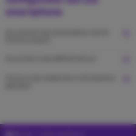
smartphone
Hoe verbind ik mijn nieuwe telefoon met het
Proximus netwerk?
Hoe activeer ik mijn eSIM bij Proximus?
Hoe kan ik mijn mobiele data in het buitenland
gebruiken?
Hulp
Stel je smartphone in