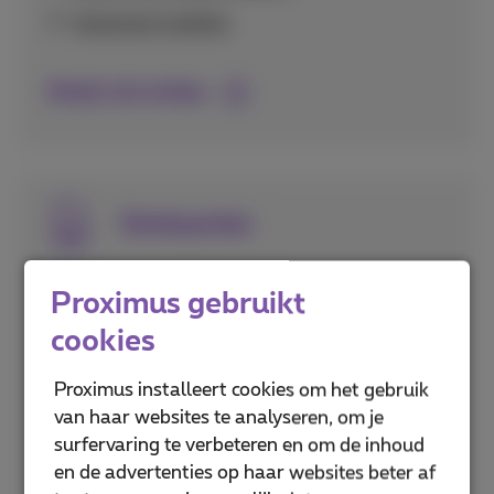
Voicemail instellen
Bekijk alle beltips
Simkaarten
Alles over het activeren en instellen van je
Proximus gebruikt
simkaart, inclusief eSIM technologie en het
cookies
beveiligen met pincodes.
Proximus installeert cookies om het gebruik
Puk- en pincodes
van haar websites te analyseren, om je
eSIM activeren
surfervaring te verbeteren en om de inhoud
en de advertenties op haar websites beter af