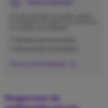
Andere instellingen
Leer hoe je je toestel kunt resetten, updaten,
en configureren voor gebruik in het buitenland
of in speciale omstandigheden.
Herstarten, back-up en resetten
Netwerk kiezen in het buitenland
Meer over toestelinstellingen
Vragen over de
configuratie van uw