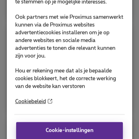
te stemmen op je mogelijke interesses.
Bekijk alle hulp voor sim en pincode
Ook partners met wie Proximus samenwerkt
kunnen via de Proximus websites
advertentiecookies installeren om je op
Apps
andere websites en sociale media
advertenties te tonen die relevant kunnen
zijn voor jou.
Ontdek de MyProximus-app en andere nuttige
Proximus-applicaties om je abonnement te
Hou er rekening mee dat als je bepaalde
beheren en diensten te optimaliseren.
cookies blokkeert, het de correcte werking
van de website kan verstoren
MyProximus-applicatie
Hoe download je de Proximus+ app?
Cookiebeleid
Cookie-instellingen
Bespaartips