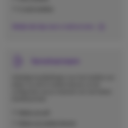
E-mail instellen
Bekijk alle tips voor e-mail en mms
Spraakoproepen
Volledige handleidingen voor het instellen van
bellen via wifi of mobiel internet, en het
configureren van je voicemail voor een betere
bereikbaarheid.
Bellen via wifi
Bellen via mobiel internet