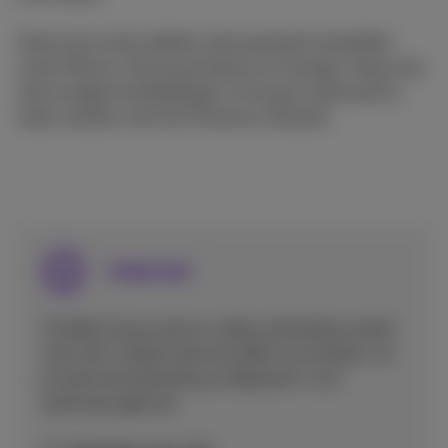
Deze instructies dekken alle populaire toestellen
zoals iPhone, Samsung Galaxy en Google. Volg onze
eenvoudige handleidingen om je gsm optimaal te
laten werken met het Proximus netwerk.
Internet
Ontdek hoe je snel en veilig verbinding maakt
met wifi, mobiel internet deelt via hotspot, en
je internetverbinding configureert voor
optimaal gebruik.