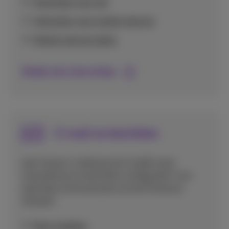
Verbinden met wifi
Verbinden met mobiel internet
Mobiel internet delen
Bekijk alle internettips
E-mail en berichten
Leer hoe je e-mailaccounts instelt op je
smartphone en berichten configureert voor
optimale communicatie via het Proximus
netwerk.
Mms instellen