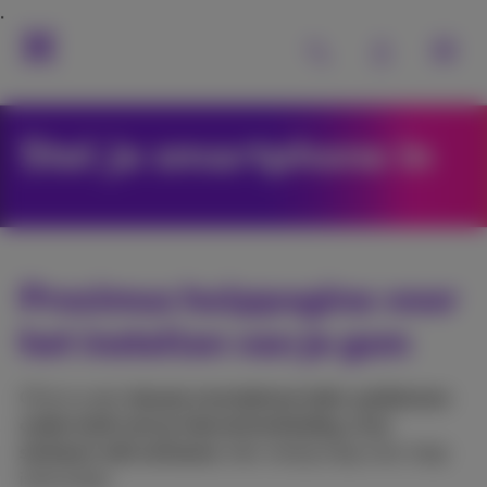
Stel je smartphone in
Proximus hulppagina voor
het instellen van je gsm
Of je nu een
nieuwe smartphone hebt, problemen
ondervindt met je internetverbinding, of je
simkaart wilt activeren
, hier vind je stap voor stap
instructies.