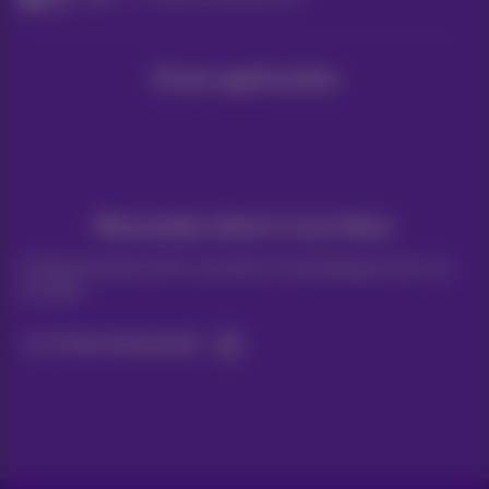
Onze applicaties
Nieuwtjes direct in je inbox
Ontdek de laatste infos, promoties of aanbiedingen heet van
de naald
Ja, ik ben benieuwd!