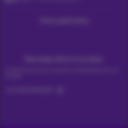
Onze applicaties
Nieuwtjes direct in je inbox
Ontdek de laatste infos, promoties of aanbiedingen heet van
de naald
Ja, ik ben benieuwd!