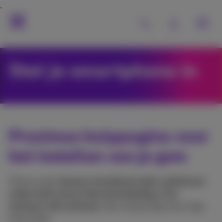
Stel je smartphone in
Proximus hulppagina voor
het instellen van je gsm
Of je nu een
nieuwe smartphone hebt, problemen
ondervindt met je internetverbinding, of je
simkaart wilt activeren
, hier vind je stap voor stap
instructies.