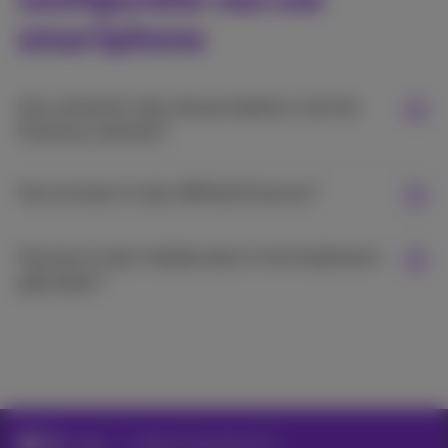
smartphone
Hoe verbind ik mijn nieuwe telefoon met het
Proximus netwerk?
Hoe activeer ik mijn eSIM bij Proximus?
Hoe kan ik mijn mobiele data in het buitenland
gebruiken?
Hulp
Stel je smartphone in