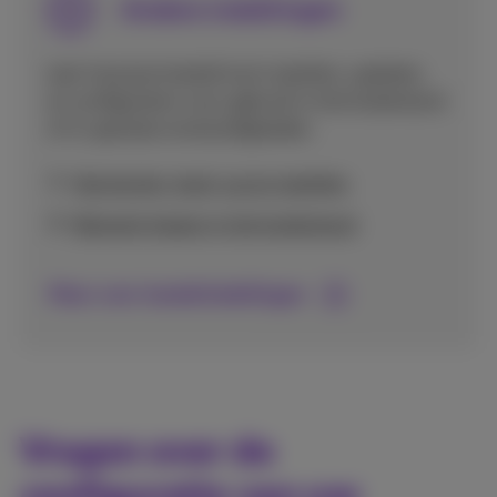
Andere instellingen
Leer hoe je je toestel kunt resetten, updaten,
en configureren voor gebruik in het buitenland
of in speciale omstandigheden.
Herstarten, back-up en resetten
Netwerk kiezen in het buitenland
Meer over toestelinstellingen
Vragen over de
configuratie van uw