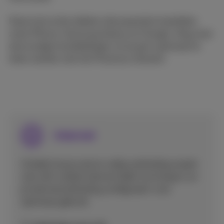
Deze instructies dekken alle populaire toestellen
zoals iPhone, Samsung Galaxy en Google. Volg onze
eenvoudige handleidingen om je gsm optimaal te
laten werken met het Proximus netwerk.
Internet
Ontdek hoe je snel en veilig verbinding maakt
met wifi, mobiel internet deelt via hotspot, en
je internetverbinding configureert voor
optimaal gebruik.