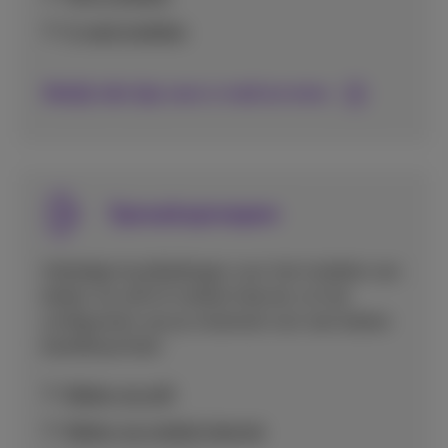
E-mail instellen
Bekijk alle tips voor e-mail en mms
Spraakoproepen
Volledige handleidingen voor het instellen van
bellen via wifi of mobiel internet, en het
configureren van je voicemail voor een betere
bereikbaarheid.
Bellen via wifi
Bellen via mobiel internet