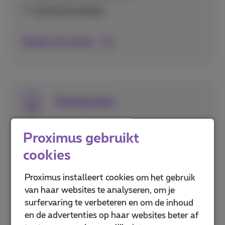
Voicemail instellen
Bekijk alle beltips
Simkaarten
Alles over het activeren en instellen van je
Proximus gebruikt
simkaart, inclusief eSIM technologie en het
cookies
beveiligen met pincodes.
Proximus installeert cookies om het gebruik
Puk- en pincodes
van haar websites te analyseren, om je
eSIM activeren
surfervaring te verbeteren en om de inhoud
en de advertenties op haar websites beter af