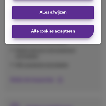
Handige tips om je databundel optimaal te
Alles afwijzen
gebruiken en onverwacht hoge kosten te
vermijden in binnen- en buitenland.
Alle cookies accepteren
Verbruik per app nakijken
Mobiel internet uitschakelen
Mobiel internet in het buitenland
uitschakelen
Wifi-assistentie uitschakelen
Bekijk alle bespaartips