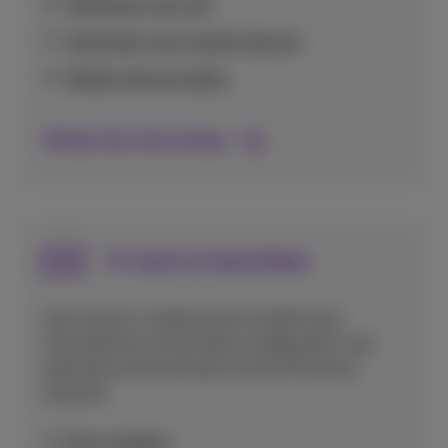
Verbinden met wifi
Verbinden met mobiel internet
Mobiel internet delen
Bekijk alle internettips
E-mail en berichten
Leer hoe je e-mailaccounts instelt op je
smartphone en berichten configureert voor
optimale communicatie via het Proximus
netwerk.
Mms instellen