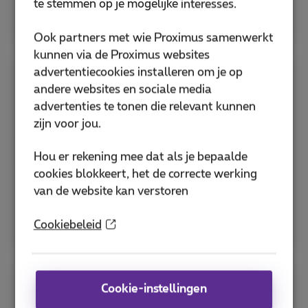
te stemmen op je mogelijke interesses.
Bekijk alle hulp voor sim en pincode
Ook partners met wie Proximus samenwerkt
kunnen via de Proximus websites
advertentiecookies installeren om je op
Apps
andere websites en sociale media
advertenties te tonen die relevant kunnen
zijn voor jou.
Ontdek de MyProximus-app en andere nuttige
Proximus-applicaties om je abonnement te
Hou er rekening mee dat als je bepaalde
beheren en diensten te optimaliseren.
cookies blokkeert, het de correcte werking
van de website kan verstoren
MyProximus-applicatie
Hoe download je de Proximus+ app?
Cookiebeleid
Cookie-instellingen
Bespaartips