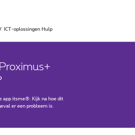
V
ICT-oplossingen
Hulp
 Proximus+
?
 app itsme®. Kijk na hoe dit
geval er een probleem is.