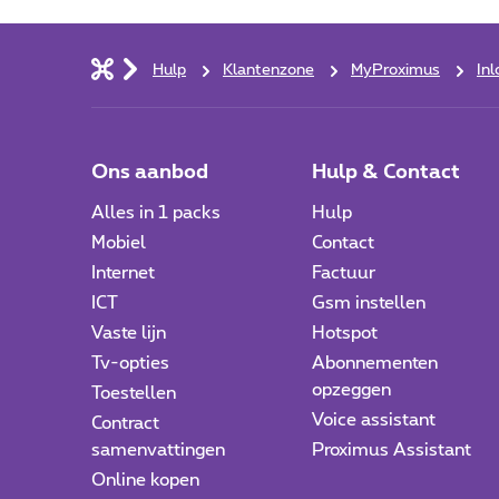
Hulp
Klantenzone
MyProximus
In
Ons aanbod
Hulp & Contact
Alles in 1 packs
Hulp
Mobiel
Contact
Internet
Factuur
ICT
Gsm instellen
Vaste lijn
Hotspot
Tv-opties
Abonnementen
opzeggen
Toestellen
Voice assistant
Contract
samenvattingen
Proximus Assistant
Online kopen