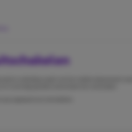
ulp
uitschakelen
tomatisch verbinding maakt met het mobiele datanetwerk wanne
 en in sommige gevallen extra kosten kan veroorzaken.
e op je apparaat kunt uitschakelen.