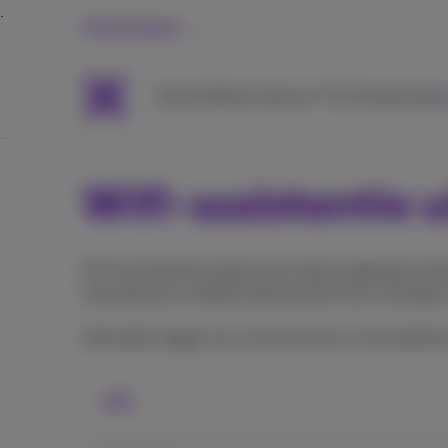
Particulieren
Packs
Mobiel
Internet
TV & Streaming
H
Wifi-assistentie 
Wi-fi assistentie zorgt ervoor dat je apparaat au
assistentie je mobiele dataverbruik kan verhogen
Hieronder leggen we uit hoe je de wi-fi assistenti
iOS