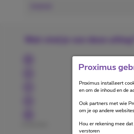
Android
Wat vind je van deze uitleg
Proximus gebr
Proximus installeert coo
en om de inhoud en de ad
Ook partners met wie Pr
om je op andere websites 
Hou er rekening mee dat 
Excellent
Bad
verstoren