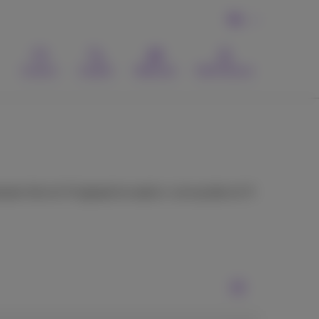
NL
Contact
Zoeken
Webmail
MyProximus
er het wi-fi signaal te zwak is. Let op dat wi-fi