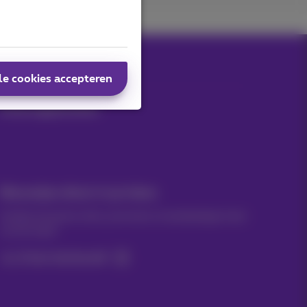
le cookies accepteren
Onze applicaties
Nieuwtjes direct in je inbox
Ontdek de laatste infos, promoties of aanbiedingen heet
van de naald
Ja, ik ben benieuwd!