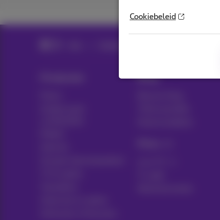
Cookiebeleid
Hulp
Telefonie
Gsm en simkaart
G
Producten
Blog
Packs
Nieuws blog
Andere pack
Think possible
combinaties
Klantvoordelen
Mobiel
Pickx
Internet
Sociaal internetaanbod
Live TV
TV & opties
Tv-gids
Toestellen
Abonnementen
Vaste lijn en opties
Verhuizen of bouwen