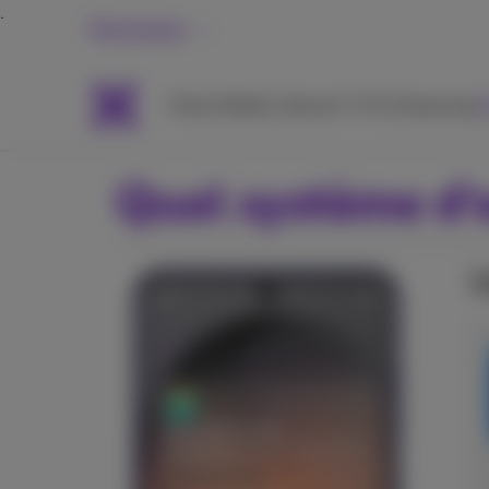
Particuliers
Packs
Mobile
Internet
TV & Streaming
A