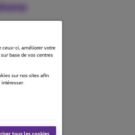
phone
ervice
 ceux-ci, améliorer votre
s sur base de vos centres
ies sur nos sites afin
 intéresser.
riser tous les cookies