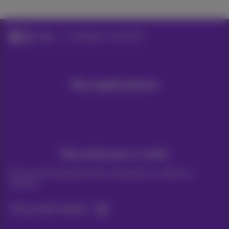
Aide
Configurer votre GSM
Nos applications
Vos actus par e-mail
Découvrez les dernières infos, promotions ou offres du
moment
Oui, je suis curieux!