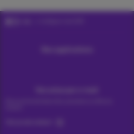
Aide
Configurer votre GSM
Nos applications
Vos actus par e-mail
Découvrez les dernières infos, promotions ou offres du
moment
Oui, je suis curieux!