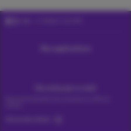
Aide
Configurer votre GSM
Nos applications
Vos actus par e-mail
Découvrez les dernières infos, promotions ou offres du
moment
Oui, je suis curieux!